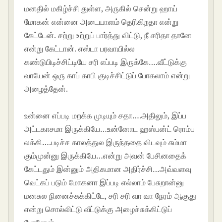
மனதில் மகிழ்ச்சி துள்ள, அருகில் சென்று ஹாய்
மோகன் என்னை அடையாளம் தெரிகிறதா என்று
கேட்டேன். சற்று உற்றுப் பார்த்து விட்டு, நீ சரிதா தானே
என்று கேட்டான். எஸ்டா பரவாயில்ல
கண்டுபிடிச்சிட்டியே சரி எப்படி இருக்கே….வீட்டுக்கு
வாயேன் ஒரு காப் காபி குடிச்சிட்டுப் போகலாம் என்று
அழைத்தேன்.
Tamil kama kathaikal in tamil
language
உன்னை எப்படி மறக்க முடியும் சதா….அதிலும், இப்ப
அட்டகாசமா இருக்கியே…உன்னோட ஹஸ்பன்ட் ரொம்ப
லக்கி….படிச்ச காலத்துல இருந்ததை விடவும் சும்மா
கும்முன்னு இருக்கியே…என்று அவன் பேசினதைக்
கேட்டதும் இன்னும் அதிகமான அதிர்ச்சி…அவ்வளவு
வெட்கப் படும் மோகனா இப்படி எல்லாம் பேசுறான்னு
மனசுல நினைச்சுக்கிட்டே, சரி சரி வா வா நேரம் ஆகுது
என்று சொல்லிட்டு வீட்டுக்கு அழைச்சுக்கிட்டுப்