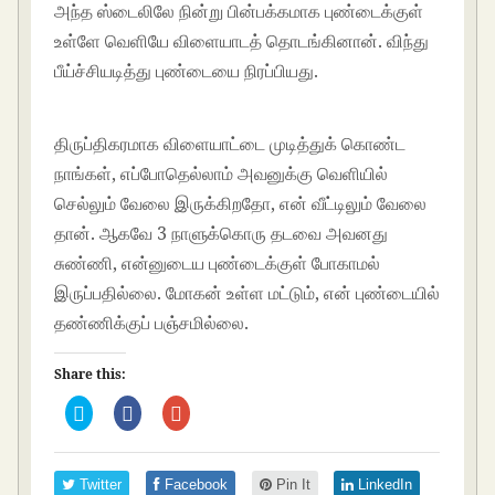
அந்த ஸ்டைலிலே நின்று பின்பக்கமாக புண்டைக்குள்
உள்ளே வெளியே விளையாடத் தொடங்கினான். விந்து
பீய்ச்சியடித்து புண்டையை நிரப்பியது.
tamil
kamakathaikal in tamil language
திருப்திகரமாக விளையாட்டை முடித்துக் கொண்ட
நாங்கள், எப்போதெல்லாம் அவனுக்கு வெளியில்
செல்லும் வேலை இருக்கிறதோ, என் வீட்டிலும் வேலை
தான். ஆகவே 3 நாளுக்கொரு தடவை அவனது
சுண்ணி, என்னுடைய புண்டைக்குள் போகாமல்
இருப்பதில்லை. மோகன் உள்ள மட்டும், என் புண்டையில்
தண்ணிக்குப் பஞ்சமில்லை.
Share this:
C
C
C
l
l
l
i
i
i
c
c
c
k
k
k
t
t
t
Twitter
Facebook
Pin It
LinkedIn
o
o
o