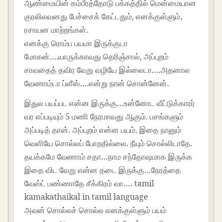
ஆண்மையின் கம்பீரத்தோடு பக்கத்தில் மென்மையான
குரலிலவனது பேச்சைக் கேட்டதும், எனக்குள்ளும்,
ரசாயன மாற்றங்கள்.
எனக்கு ரொம்ப பயமா இருக்குடா
மோகன்….யாருக்காவது தெரிஞ்சால், அப்புறம்
சாவதைத் தவிர வேறு வழியே இல்லைடா….அதனால
வேணாம்டா ப்ளீஸ்….என்று நான் சொன்னேன்.
இதுல பயப்பட என்ன இருக்கு…உன்னோட வீட்டுக்காரர்
வர எப்படியும் 5 மணி நேரமாவது ஆகும். பசங்களும்
அப்படித் தான். அப்புறம் என்ன பயம். இதை நானும்
வெளியே சொல்லப் போறதில்லை. நீயும் சொல்லிடாதே.
தயக்கமே வேணாம் சதா…நாம சந்தோஷமாக இருக்க
இதை விட வேறு என்ன தடை இருக்கு…நேரத்தை
வேஸ்ட் பண்ணாதே சீக்கிரம் வா…. tamil
kamakathaikal in tamil language
அவன் சொல்லச் சொல்ல எனக்குள்ளும் பயம்