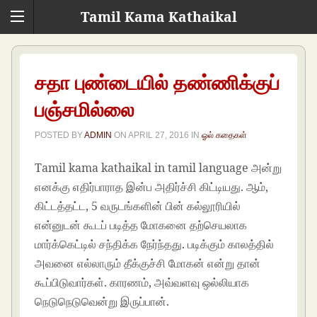
Tamil Kama Kathaikal
சதா புண்டையில் தண்ணிக்குப்
பஞ்சமில்லை
POSTED BY
ADMIN
ON
APRIL 27, 2016
IN
ஓல் கதைகள்
Tamil kama kathaikal in tamil language அன்று
எனக்கு எதிர்பாராத இன்ப அதிர்ச்சி கிட்டியது. ஆம்,
கிட்டத்தட்ட, 5 வருடங்களின் பின் கல்லூரியில்
என்னுடன் கூடப் படித்த மோகனை தற்செயலாக
மார்க்கெட்டில் சந்திக்க நேர்ந்தது. படிக்கும் காலத்தில்
அவனை எல்லாரும் தீக்குச்சி மோகன் என்று தான்
கூப்பிடுவார்கள். காரணம், அவ்வளவு ஒல்லியாக
நெடுநெடுவென்று இருப்பான்.
Tamil kama