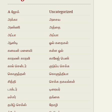
A ஜோக்
Uncategorized
அக்கா
அசைவ
நகைச்சுவை
அண்ணி
அத்தை
அப்பா
அம்மா
ஆண்டி
ஓல் கதைகள்
கனவன் மனைவி
கள்ள ஓல்
காதலன் காதலி
காலேஜ் பெண்
கால் சென்டர்
குடும்ப செக்சு
கதைகள்
கொளுந்தன்
கொளுந்தியா
சித்தி
செக்சு தகவல்கள்
டாக்டர்
டிரைவர்
டீச்சர்
தங்கை
தமிழ் செக்ஸ்
தோழி
ஜோக்ஸ்