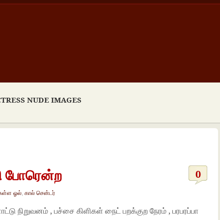
CTRESS NUDE IMAGES
ரி போரென்ற
0
கள்ள ஓல்
,
கால் சென்டர்
ட்டு நிறுவனம் , பச்சை கிளிகள் நைட் பறக்குற நேரம் , பரபரப்பா