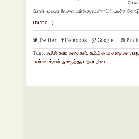
போன்
போன் மூலமா வேலை பார்க்குற உள்நாட்டு படிச்ச தொ
(more…)
Twitter
Facebook
Google+
Pin I
Tags:
தமில் காம கதைகள்
,
தமிழ் காம கதைகள்
,
பர
புண்டைக்குள் நுழைத்து
,
மதன நீரை