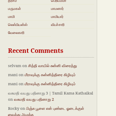
த்ரீசம்
பெரியம்மா
மருமகள்
மாமனார்‍‍
மாமி
மாமியார்
லெஸ்பியன்ஸ்
விபச்சாரி
வேலைகாரி
Recent Comments
selvam
on
சித்தி வாயில் சுன்னி விரைத்து
mani
on
மீராவுக்கு கன்னித்திரை கிழியும்
mani
on
மீராவுக்கு கன்னித்திரை கிழியும்
வசுமதி வயது பதினாறு 3 | Tamil Kama Kathaikal
on
வசுமதி வயது பதினாறு 2
Rocky
on
பிஞ்சு பூளை என் புண்டை ஓடைக்குள்
வைத்து அழுத்த