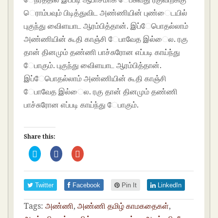
ெராம்பவும் பிடித்துவிட அண்ணியின் புண்ைடயில்
புகுந்து விைளயாட ஆரம்பித்தான். இப்ேபாெதல்லாம்
அண்ணியின் கூதி காஞ்சி ேபாவேத இல்ைல. ரகு
தான் தினமும் தண்ணி பாச்சுராேன எப்படி காய்ந்து
ேபாகும். புகுந்து விைளயாட ஆரம்பித்தான்.
இப்ேபாெதல்லாம் அண்ணியின் கூதி காஞ்சி
ேபாவேத இல்ைல. ரகு தான் தினமும் தண்ணி
பாச்சுராேன எப்படி காய்ந்து ேபாகும்.
Share this:
C
C
C
l
l
l
i
i
i
c
c
c
k
k
k
t
t
t
Twitter
Facebook
Pin It
LinkedIn
o
o
o
s
s
s
h
h
h
Tags:
அண்ணி
,
அண்ணி தமிழ் காமகதைகள்
,
a
a
a
r
r
r
e
e
e