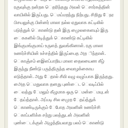
ரகுவுக்கு நன்றக ெதரிந்தது அவள் ெசார்கத்தின்
வாயிலில் இருப்பது. ெமய்மறந்து நிற்பது. சிறிது ேநர
பிசயலுக்கு பின்னர் மாலா நல்ல ஏதுவாக கட்டிலில்
படுத்துக் ெகாண்டு தன் இரு முைலகைளயும் இரு
ைககளில் பிடித்துக் ெகாண்டு கட்டிலில்
இங்குமங்குமாய் உருளத் துவங்கினாள். ரகு மாலா
உணர்ச்சியின் உச்சத்தில் இருப்பைத அற ிந்தான்.
ெகாஞ்சம் இைளப்பாறிய மாலா தைலயைண கீழ்
இருந்து நீண்டு பருத்திருந்த வாைழக்காைய
எடுத்தாள். அது ேதால் சீவி வழு வழுப்பாக இருந்தது.
அைத ெமதுவாக தனது புண்ைட ெவடிப்பில்
ைவத்து ேமலும் கீழுமாக ஒரு ெமன்ைமயுடன்
ேதய்த்தாள். அப்படி சில முைற ேதய்த்துக்
ெகாண்டிருக்கும் ேபாேத அவளின் உணர்ச்சி
ெகாப்பளிக்க சற்று பலத்துடன் அவளின்
புண்ைடக்குள் அழுத்தியவாறு பலம் ெகாண்டு