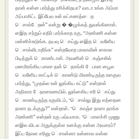
தான் என்ன பார்த்து ரசிக்கிறயா? வாடா உங்க அம்மா
அப்பாகிட்ட இப்பேவ உன் லட்சணத்ைத
ெசால்ேறன்” என்று � �ழுக்கத் துவங்கினாள்.
இைத சற்றும் எதிர் பார்க்காத ரகு, “அண்ணி என்ன
மன்னிச்சுடுங்க. தயவு ெசய்து இைத ெவளிேய
ெசால்லிடாதீங்க” என்றவாேற மாலாவின் காைல
பிடித்துக் ெகாண்டான். அவனின் ெகஞ்சலில்
மனமிரங்கிய மாலா தன் ெதாங்கி ேபான பூைல
ெவளிேய காட்டிக் ெகாண்டு மிரண்டிருந்த ரகுைவ
பார்த்து, “முதல்ல உன் லுங்கிய கட்டு” என்றாள்
அதிகார ேதாரைணயில். லுங்கிைய சரி ெசய்து
ெகாண்டிருந்த ரகுவிடம், “ெசால்லு இது எத்தைன
நாளா நடக்குது?” என்றாள். “ெகாஞ்ச நாளா தாங்க
அண்ணி” என்றன் ரகு பவ்யமாக. “ெமாளச்சி மூணு
இைல விடல அதுக்குள்ள உனக்கு என்ன அவசரம்?
இப்ப நாேன சரினு ெசான்னா உன்னால என்ன