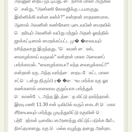
அவனுள் தீைய மூட்டியது. ைநசாக மாலா அருகில்
ெசன்று, “அண்ணி காேலஜிக்கு டயமாகுது.
இன்னிக்கி என்ன லன்ச்?” என்றான் சாதரணமாக.
ஆனால் அவனின் கண்கேளா புடைவயின் மைறவில்
ெதரியும் அவளின் வயிறு மற்றும் அதன் ஓரத்தில்
ஜாக்கட்டினால் மைறக்கப்பட்ட மு� �லையயும்
ரசித்தவாறு இருந்தது. “ெலமன் ைரஸ்,
வாைழக்காய் வருவல்” என்றாள் மாலா அவைனப்
பார்க்காமல். “வாைழக்காயா? எந்த வாைழக்காய்?”
என்றான் ரகு. அந்த வார்த்ைதைய ேகட்ட மாலா
சட்ெடன்று திரும்பி ர� �ுைவ பார்க்க ரகு ஓர
கண்களால் மாலாைவ குறும்பாக பார்த்துக்
ெகாண்ேட அந்த இடத்ைத விட்டு நகர்ந்தான்.
இரவு மணி 11.30 சன் டிவியில் வரும் கைடசி ெமகா
சீரியைலயும் பார்த்து முடித்துவிட்டு ரகுவின் ெ
பற்ேறர்கள் டிவிைய அைணத்து விட்டுப் படுக்க வேீ ட
நிசப்தமானது. ரகு ெமல்ல எழுந்து தனது அன்றாட