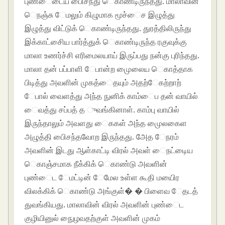
புண்ைடைய பிைசந்து ெகாண்டிருந்தது. மாலாவின்
ெநஞ்சு ேமலும் கிழுமாக மூச்ைச இழுத்து
இழுத்து விட்டுக் ெகாண்டிருந்தது. துரத்திலிருந்து
இக்காட்சிைய பார்த்துக் ெகாண்டிருந்த ரகுவுக்கு
மாலா உணர்ச்சி எரிமைலயாய் இருப்பது நன்கு புரிந்தது.
மாலா தன் பப்பாளி ேபான்ற முைலைய ெகாத்தாக
பிடித்து அவளின் முகத்ைதயும் அதற்ேகற்றாற்
ேபால் வைளத்து அந்த நுனிக் காம்ைப தன் வாயில்
ைவத்து சப்பத் த ுவங்கினாள். காம்பு வாயில்
இருந்தாலும் அவளது ைககள் அந்த முைலகைள
அழுத்தி பிைசந்தவாேற இருந்தது. அேத ேநரம்
அவளின் இடது ஆள்காட்டி விரல் அவள் ைநட்டிைய
ெகாஞ்சமாக நீக்கிக் ெகாண்டு அவளின்
புண்ைட ேமட்டின் ேமேல உள்ள கூதி மயிைர
விலக்கிக் ெகாண்டு அங்குள்� � பிளைவ ேதடத்
துவங்கியது. மாலாவின் விரல் அவளின் புண்ைட
குழியினுல் நுைழவதற்குள் அவளின் முகம்