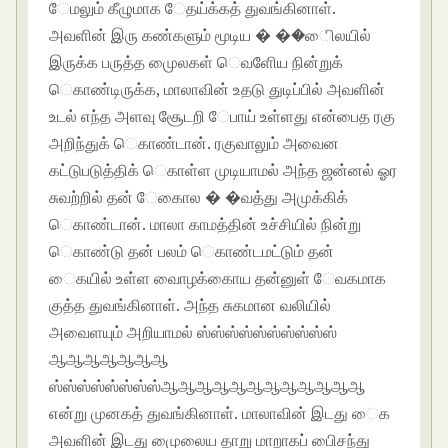
ேமலும் கீழுமாக ேதய்க்கத் துவங்கினாள்.
அவளின் இரு கண்களும் மூடிய � ��ிைலயில்
இருக்க பருத்த முைலகள் ெவளிேய நின்றுக்
ெகாண்டிருக்க, மாலாவின் உதடு துடிப்பில் அவளின்
உடல் எந்த அளவு சூேடறி ேபாய் உள்ளது என்பைத ரகு
அறிந்துக் ெகாண்டான். ரகுவாலும் அவைன
கட்டுபடுத்திக் ெகாள்ள முடியாமல் அந்த ஜன்னல் ஓர
சுவற்றில் தன் ேகாைல � �வத்து அமுக்கிக்
ெகாண்டான். மாலா காமத்தின் உச்சியில் நின்று
ெகாண்டு தன் பலம் ெகாண்டமட்டும் தன்
ைகயில் உள்ள வாைழக்காைய தன்னுள் ேவகமாக
குத்த துவங்கினாள். அந்த சுகமான வலியில்
அவைளயும் அறியாமல் ஸ்ஸ்ஸ்ஸ்ஸ்ஸ்ஸ்ஸ்ஸ்ஸ்
ஆஆஆஆஆஆஆ
ஸ்ஸ்ஸ்ஸ்ஸ்ஸ்ஸ்ஸ்ஆஆஆஆஆஆஆஆஆஆஆஆ
என்று முனகத் துவங்கினாள். மாலாவின் இடது ைக
அவளின் இடது முைலைய தாறு மாறாகப் பிைசந்து