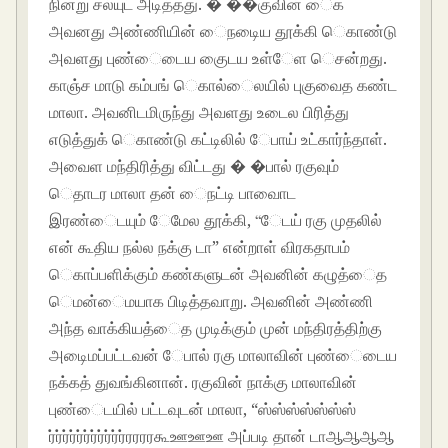
நின்று சல்யுட் அடித்தது. � ��குவின் ைக
அவனது அண்ணியின் ைநடிைய தூக்கி ெகாண்டு
அவளது புண்ைடைய குைடய உள்ேள ெசன்றது.
காஞ்ச மாடு கம்பங் ெகால்ைலயில் புகுவைத கண்ட
மாலா. அவனிடமிருந்து அவளது உடைல பிரித்து
எடுத்துக் ெகாண்டு கட்டிலில் ேபாய் உட்கார்ந்தாள்.
அவைள மந்திரித்து விட்டது � �பால் ரகுவும்
ெதாடர மாலா தன் ைநட்டி பாவாைட
இரண்ைடயும் ேமேல தூக்கி, “ேடய் ரகு முதலில்
என் கூதிய நல்ல நக்கு டா” என்றாள் விரகதாபம்
ெகாப்பளிக்கும் கண்களுடன் அவனின் கழுத்ைத
ெமன்ைமயாக பிடித்தவாறு. அவனின் அண்ணி
அந்த வாக்கியத்ைத முடிக்கும் முன் மந்திரத்திற்கு
அடிைமப்பட்டவன் ேபால் ரகு மாலாவின் புண்ைடைய
நக்கத் துவங்கினான். ரகுவின் நாக்கு மாலாவின்
புண்ைடயில் பட்டவுடன் மாலா, “ஸ்ஸ்ஸ்ஸ்ஸ்ஸ்ஸ்
ர்ர்ர்ர்ர்ர்ர்ர்ர்ர்ர்ரரரரகூஊஊஊ அப்படி தான் டாஆஆஆஆ