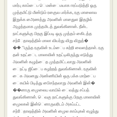
மார்பு காம்ைப ெமன்ைமயாக ஈரப்படுத்தி ஒரு
முத்தமிட்டு மீண்டும் ரகுைவ பார்க்க, ரகு மாலாைவ
இறுக்க அைணத்து அவளின் மாதுைள இதழில்
அழுத்தமாக முத்தமிடத் துவங்கினான். நீன்ட
நாட்களுக்கு பிறகு இப்படி ஒரு முத்தம் கிைடத்த
சந்ேதாஷத்தில் மாலா வியர்து விறு விறுத்�
��ிருந்த ரகுவின் உடம்ைப சுற்றி வைளத்தாள். ரகு
தன் உதட்ைட மாலாவின் உதட்டிலிருந்து எடுத்து
அவளின் கழுத்ைத முத்தமிட்டவாறு அவளின்
ைநட்டி ஜிப்ைப கழற்றத் துவங்கினான். ரகுவின்
ைக அவனது அண்ணியின் ஒரு பக்க மாற்ைப
ைகயில் பிடித்து பிைசந்தவாறு அவளின் இன்�
��னாரு முைலைய வாயில் ைவத்து சப்பத்
துவங்கினான். ெவகு நாட்களுக்கு பிறகு மாலாவின்
முைலகள் இன்ெனாருவரிடம் அகப்பட்ட
சந்ேதாஷத்தில் அவளின் முைல காம்புகள் எழுந்து