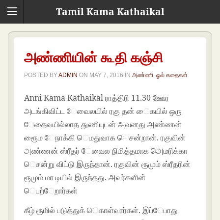
Tamil Kama Kathaikal
அண்ணியின் கூதி கஞ்சி
POSTED BY
ADMIN
ON
MAY 7, 2016
IN
அண்ணி
,
ஓல் கதைகள்
Anni Kama Kathaikal ராத்திரி 11.30 ஊேர
அடங்கிவிட்ட ேவைலயில் ரகு தன் ைகயில் ஒரு
ேதைவயில்லாத துணியுடன் அவனது அண்ணன்
ரூைம ேநாக்கி ெமதுவாக ெசன்றான். ரகுவின்
அண்ணன் ஸ்ரீதர் ேவைல நிமித்தமாக அெமரிக்கா
ெசன்று விட்டு இருந்தான். ரகுவின் ரூமும் ஸ்ரீதரின்
ரூமும் மா டியில் இருந்தது. அவர்களின்
ெபற்ேறார்கள்
Sister in Law sex stories
கீழ் ரூமில் படுத்துக் ெகாள்வார்கள். இப்ேபாது