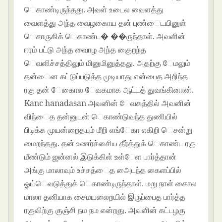
ெகாண்டிருந்தது. அவள் உடைல வைளத்து
வைளத்து அந்த வைழகாைய தன் புண்ைடயினுள்
ெசாருகிக் ெகாண்ட� ��ருந்தாள். அவளின்
ஈரம் பட்டு அந்த வாைழ அந்த குைறந்த
ெவளிச்சத்திலும் மினுமினுத்தது. அதற்கு ேமலும்
தன்ைன கட்டுப்படுத்த முடியாது என்பைத அறிந்த
ரகு தன் ேகாைல ேவகமாக ஆட்டத் துவங்கினான்.
Kanc hanadasan அவனின் ேவகத்தில் அவனின்
விந்ைத தன்னுடன் ெகாண்டுவந்த துணியில்
பிடிக்க முயன்றைதயும் மீறி எங்ேகா எகிறி ெசன்று
மைறந்தது. தன் உணர்ச்சிைய தீர்த்துக் ெகாண்ட ரகு
மீண்டும் ஜன்னல் இடுக்கிள் உள்ேள பார்த்தான்
அங்கு மாலாவும் உச்சத்ைத அைடந்த கைளப்பில்
ஓய்ெவடுத்துக் ெகாண்டிருந்தாள். மறு நாள் காைல
மாலா தனியாக சைமயலைறயில் இருப்பைத பார்த்த
ரகுவிற்கு குஞ்சி நம நம என்றது. அவளின் கட்டழகு