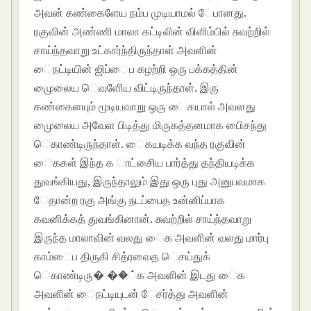
அவன் கண்கைளேய நம்ப முடியாமல் ேபானது.
ரகுவின் அண்ணி மாலா கட்டிலின் விளிம்பில் சுவற்றில்
சாய்ந்தவாறு உட்கார்ந்திருந்தாள் அவளின்
ைநட்டியின் ஜிப்ைப கழற்றி ஒரு பக்கத்தின்
முைலைய ெவளிேய விட்டிருந்தாள். இரு
கண்கைளயும் மூடியவாறு ஒரு ைகயால் அவளது
முைலைய அவேள பிடித்து மிருகத்தனமாக பிைசந்து
ெகாண்டிருந்தாள். ைகயடிக்க வந்த ரகுவின்
ைககள் இந்த க ாட்சிைய பார்த்து தந்தியடிக்க
துவங்கியது, இருந்தாலும் இது ஒரு புது அனுபவமாக
ேதான்ற ரகு அங்கு நடப்பைத உன்னிப்பாக
கவனிக்கத் துவங்கினான். சுவற்றில் சாய்ந்தவாறு
இருந்த மாலாவின் வலது ைக அவளின் வலது மார்பு
காம்ைப திருகி சித்ரவைத ெசய்துக்
ெகாண்டிரு� ��்க அவளின் இடது ைக
அவளின் ைநட்டியுடன் ேசர்த்து அவளின்