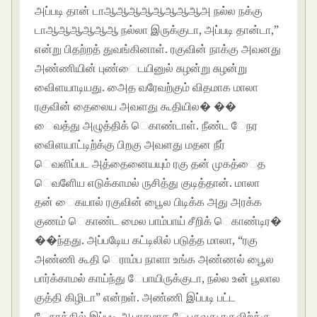
அப்படி தான் டாஆஆஆஆஆஆஆஆஅ நல்ல நக்கு
டாஆஆஆஆஆஆ நல்லா இருக்குடா, அப்படி தான்டா,”
என்று பிதற்றத் துவங்கினாள். ரகுவின் நாக்கு அவனது
அண்ணியின் புண்ைடயினுல் சுழன்று சுழன்று
விைளயாடியது. அைத வரேவற்கும் விதமாக மாலா
ரகுவின் தைலைய அவளது கூதியில� ��
ைவத்து அழுத்திக் ெகாண்டாள். நீண்ட ேநர
விைளயாட்டிற்க்கு பிறகு அவளது மதன நீர்
ெவளிப்பட அத்தைனையயும் ரகு தன் முகத்ைத
ெவளிேய எடுக்காமல் ருசித்து குடித்தான். மாலா
தன் ைகயால் ரகுவின் பூைல பிடிக்க அது அரக்க
குணம் ெகாண்ட மைல பாம்பாய் சீறிக் ெகாண்டிர�
��ந்தது. அப்படிேய கட்டிலில் படுத்த மாலா, “ரகு
அண்ணி கூதி ெராம்ப நாளா உங்க அண்ணல் பூைல
பார்க்காமல் காய்ந்து ேபாயிருக்குடா, நல்ல உன் பூலால
குத்தி கிழிடா” என்றள். அண்ணி இப்படி பட்ட
ேநரத்தில் இப்படி ஆபாசமாக ேபசுவது ரகுவிற்க்கு