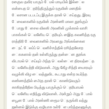
ரகுைவ தவிர யாரும் ேமல் மாடியில் இல்ைல
என்பைத ெதரிந்திருந்தும் ரகுவின் மனதில்
ேலசான படபடப்பு இருக்க தான் ெசய்தது. இரவு
ேவைளகளில் ரகுவின் அண்ணி மாலா தூங்கும்
ேபாது ேசைல விலகி அவளின் முக்கால் வாசி
பாகங்கள் ெவளிேய ெதரியும். இைத கவனித்த ரகு
ராத்திரி ேவைளகளில் அவளது அங்கங்கைள
ைநட் ேலம்ப் ெவளிச்சத்தில் ரசித்தவாேற
ைககளால் தன் உள்ளிருந்து தன்ைன தூங்க
விடாமல் ெசய்யும் அந்த ெவள்ைள திரவத்ைத
ெவளிேயற்றி விடுவான். அது கீேழ சிந்தி யாைரயும்
வழுக்கி விழ ைவத்துவிட கூடாது என்ற உயர்ந்த
எண்ணத்தில் அைத தான் ெகாண்டுவரும்
காகிதத்திேல பிடித்து யாருக்கும் ெதரியாமல்
ெவளிேய எறிந்து விடுவான். அன்றும் அது ேபால்
பூைன ேபால் அண்ணி ரூைம ெநருங்கி வந்து
ஜன்னல் இடுக்கு வழியாக உள்ேள பார்த்தவனுக்கு