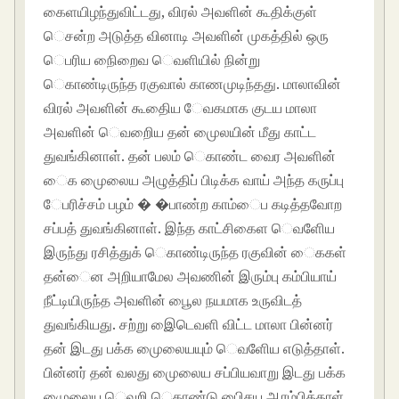
கைளயிழந்துவிட்டது, விரல் அவளின் கூதிக்குள்
ெசன்ற அடுத்த வினாடி அவளின் முகத்தில் ஒரு
ெபரிய நிைறைவ ெவளியில் நின்று
ெகாண்டிருந்த ரகுவால் காணமுடிந்தது. மாலாவின்
விரல் அவளின் கூதிைய ேவகமாக குடய மாலா
அவளின் ெவறிைய தன் முைலயின் மீது காட்ட
துவங்கினாள். தன் பலம் ெகாண்ட வைர அவளின்
ைக முைலைய அழுத்திப் பிடிக்க வாய் அந்த கருப்பு
ேபரிச்சம் பழம் � �பாண்ற காம்ைப கடித்தவாேற
சப்பத் துவங்கினாள். இந்த காட்சிகைள ெவளிேய
இருந்து ரசித்துக் ெகாண்டிருந்த ரகுவின் ைககள்
தன்ைன அறியாமேல அவணின் இரும்பு கம்பியாய்
நீட்டியிருந்த அவளின் பூைல நயமாக உருவிடத்
துவங்கியது. சற்று இைடெவளி விட்ட மாலா பின்னர்
தன் இடது பக்க முைலையயும் ெவளிேய எடுத்தாள்.
பின்னர் தன் வலது முைலைய சப்பியவாறு இடது பக்க
முைலைய ெவறி ெகாண்டு பிைசய ஆரம்பித்தாள்.