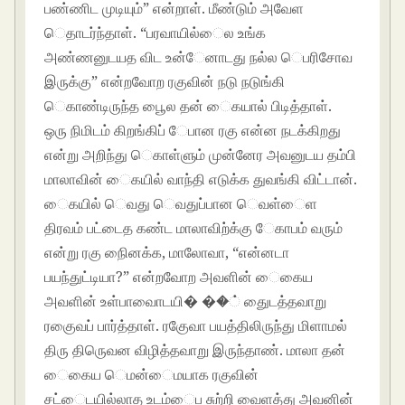
பண்ணிட முடியும்” என்றாள். மீண்டும் அவேள
ெதாடர்ந்தாள். “பரவாயில்ைல உங்க
அண்ணனுடயத விட உன்ேனாடது நல்ல ெபரிசாேவ
இருக்கு” என்றவாேற ரகுவின் நடு நடுங்கி
ெகாண்டிருந்த பூைல தன் ைகயால் பிடித்தாள்.
ஒரு நிமிடம் கிறங்கிப் ேபான ரகு என்ன நடக்கிறது
என்று அறிந்து ெகாள்ளும் முன்னேர அவனுடய தம்பி
மாலாவின் ைகயில் வாந்தி எடுக்க துவங்கி விட்டான்.
ைகயில் ெவது ெவதுப்பான ெவள்ைள
திரவம் பட்டைத கண்ட மாலாவிற்க்கு ேகாபம் வரும்
என்று ரகு நிைனக்க, மாலாேவா, “என்னடா
பயந்துட்டியா?” என்றவாேற அவளின் ைகைய
அவளின் உள்பாவாைடயி� ��் துைடத்தவாறு
ரகுைவப் பார்த்தாள். ரகுேவா பயத்திலிருந்து மிளாமல்
திரு திருெவன விழித்தவாறு இருந்தாண். மாலா தன்
ைகைய ெமன்ைமயாக ரகுவின்
சட்ைடயில்லாத உடம்ைப சுற்றி வைளத்து அவனின்