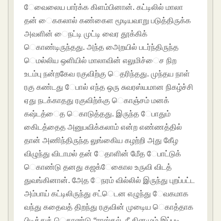
ேவைலைய பார்க்க கிளம்பினான். கட்டிலில் மாலா
தன் ைககலால் கண்கைள மூடியவாறு படுத்திருக்க
அவளின் ைநட்டி முட்டி வைர தூக்கிக்
ெகாண்டிருந்தது. அந்த அைறயில் படர்ந்திருந்த
ெமல்லிய ஒளியில் மாலாவின் எலுமிச்ைச நிற
உடம்பு நன்றகேவ ரகுவிற்கு ெதரிந்தது. முந்தய நாள்
ரகு கண்டது ேபால் எந்த ஒரு சுவரஸ்யமான நிகழ்ச்சி
ஏது நடக்காதது ரகுவிற்க்கு ெகாஞ்சம் மனக்
கஷ்டத்ைத ெகாடுத்தது. இருந்த ேபாதும்
கிைடத்தைத அனுபவிக்கலாம் என்ற எண்ணத்தில்
தான் அணிந்திருந்த லுங்கிைய கழற்றி அது கீேழ
விழுந்து விடாமல் தன் ேதாளின் மீேத ேபாட்டுக்
ெகாண்டு தனது கஜக்ேகாைல உருவி விடத்
துவங்கினான். அேத ேநரம் வில்லில் இருந்து புறப்பட்ட
அம்பாய் கட்டிலிருந்து சட்ெடன எழுந்து ேவகமாக
வந்து கதைவத் திறந்து ரகுவின் முடிைய ெகாத்தாக
பிடித்துக் ெகாண்டு “ராஸ்கல், நீ தினமும் இப்படி