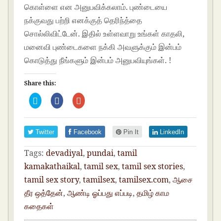
கொள்ளை என அனுபவிக்கலாம். புண்டையை
நக்குவது பற்றி எனக்குத் தெரிந்த்தை
சொல்லிவிட்டேன். இதில் உள்ளவாறு உங்கள் காதலி,
மனைவி புண்டைகளை நக்கி அவளுக்கும் இன்பம்
கொடுத்து நீங்களும் இன்பம் அனுபவியுங்கள். !
Share this:
C
C
C
l
l
l
i
i
i
c
c
c
k
k
k
t
t
t
Twitter
Facebook
Pin It
LinkedIn
o
o
o
s
s
s
h
h
h
Tags:
devadiyal
,
pundai
,
tamil
a
a
a
r
r
r
e
e
e
kamakathaikal
,
tamil sex
,
tamil sex stories
,
o
o
o
n
n
n
tamil sex story
,
tamilsex
,
tamilsex.com
,
ஆசை
T
F
G
w
a
o
தீர ஒத்தேன்
,
ஆண்டி ஓப்பது எப்படி
,
தமிழ் காம
i
c
o
t
e
g
கதைகள்
t
b
l
e
o
e
r
o
+