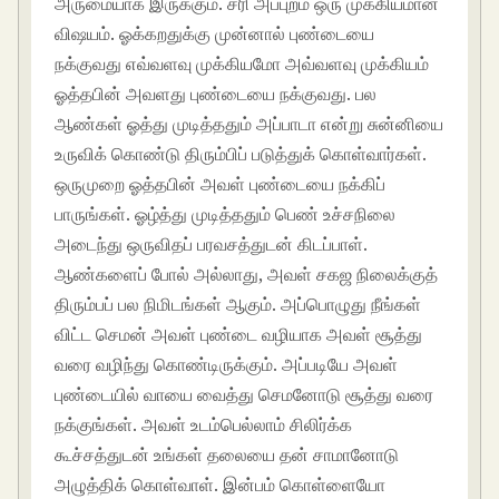
அருமையாக இருக்கும். சரி அப்புறம் ஒரு முக்கியமான
விஷயம். ஓக்கறதுக்கு முன்னால் புண்டையை
நக்குவது எவ்வளவு முக்கியமோ அவ்வளவு முக்கியம்
ஓத்தபின் அவளது புண்டையை நக்குவது. பல
ஆண்கள் ஓத்து முடித்ததும் அப்பாடா என்று சுன்னியை
உருவிக் கொண்டு திரும்பிப் படுத்துக் கொள்வார்கள்.
ஒருமுறை ஓத்தபின் அவள் புண்டையை நக்கிப்
பாருங்கள். ஓழ்த்து முடித்ததும் பெண் உச்சநிலை
அடைந்து ஒருவிதப் பரவசத்துடன் கிடப்பாள்.
ஆண்களைப் போல் அல்லாது, அவள் சகஜ நிலைக்குத்
திரும்பப் பல நிமிடங்கள் ஆகும். அப்பொழுது நீங்கள்
விட்ட செமன் அவள் புண்டை வழியாக அவள் சூத்து
வரை வழிந்து கொண்டிருக்கும். அப்படியே அவள்
புண்டையில் வாயை வைத்து செமனோடு சூத்து வரை
நக்குங்கள். அவள் உடம்பெல்லாம் சிலிர்க்க
கூச்சத்துடன் உங்கள் தலையை தன் சாமானோடு
அழுத்திக் கொள்வாள். இன்பம் கொள்ளையோ