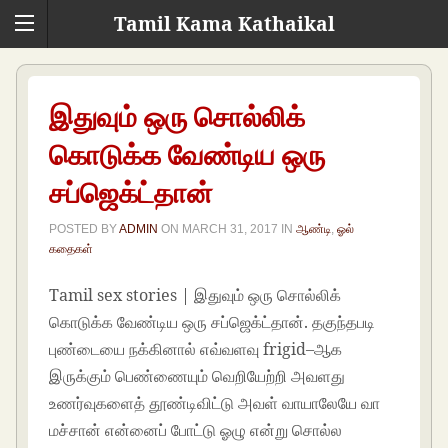
Tamil Kama Kathaikal
இதுவும் ஒரு சொல்லிக்
கொடுக்க வேண்டிய ஒரு
சப்ஜெக்ட்தான்
POSTED BY
ADMIN
ON
MARCH 31, 2017
IN
ஆண்டி
,
ஓல்
கதைகள்
Tamil sex stories | இதுவும் ஒரு சொல்லிக்
கொடுக்க வேண்டிய ஒரு சப்ஜெக்ட்தான். தகுந்தபடி
புண்டையை நக்கினால் எவ்வளவு frigid–ஆக
இருக்கும் பெண்ணையும் வெறியேற்றி அவளது
உணர்வுகளைத் தூண்டிவிட்டு அவள் வாயாலேயே வா
மச்சான் என்னைப் போட்டு ஓழு என்று சொல்ல