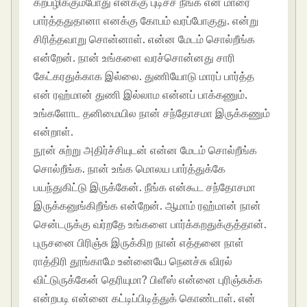
கற்பழிக்கும்போது எனக்கு புடிச்ச நீங்க என் மாரை
பார்த்ததுதானா எனக்கு கோபம் வரப்போகுது. என்று
சிரித்தவாறு சொன்னாள். என்ன மேடம் சொல்றீங்க
என்றேன். நான் உங்களை வரச்சொன்னது சாரி
கேட்கரதுக்காக இல்லை. துணியோடு மாரப் பார்த்த
என் ரஹ்மான் துணி இல்லாம என்னப் பாக்கணும்.
உங்களோட தனிமையில நான் சந்தோசமா இருக்கணும்
என்றாள்.
நூன் சுற்று அதிர்ச்சியுடன் என்ன மேடம் சொல்றீங்க
சொல்றீங்க. நான் உங்க மொலய பார்த்துக்கே
பயந்துகிட்டு இருக்கேன். நீங்க என்கூட சந்தோசமா
இருக்கனுங்கிறீங்க என்றேன். ஆமாம் ரஹ்மான் நான்
சென்டருக்கு வர்றதே உங்களை பார்க்கறதுக்குத்தான்.
புருசனை பிரிஞ்சு இருக்கிற நான் எத்தனை நாள்
ராத்திரி தூங்காமே உன்னையே நெனச்சு விரல்
விட்டுருக்கேன் தெரியுமா? பிளீஸ் என்னை புரிஞ்சுக்க
என்றபடி என்னை கட்டிப்பிடித்துக் கொண்டாள். என்