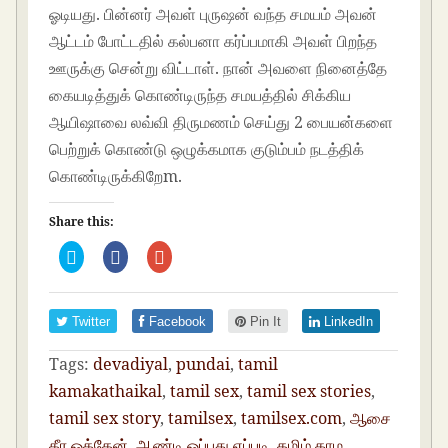
ஓடியது. பின்னர் அவள் புருஷன் வந்த சமயம் அவன்
ஆட்டம் போட்டதில் கல்பனா கர்ப்பமாகி அவள் பிறந்த
ஊருக்கு சென்று விட்டாள். நான் அவளை நினைத்தே
கையடித்துக் கொண்டிருந்த சமயத்தில் சிக்கிய
ஆயிஷாவை லவ்வி திருமணம் செய்து 2 பையன்களை
பெற்றுக் கொண்டு ஒழுக்கமாக குடும்பம் நடத்திக்
கொண்டிருக்கிறேm.
Share this:
C
C
C
l
l
l
i
i
i
c
c
c
k
k
k
t
t
t
Twitter
Facebook
Pin It
LinkedIn
o
o
o
s
s
s
h
h
h
Tags:
devadiyal
,
pundai
,
tamil
a
a
a
r
r
r
e
e
e
kamakathaikal
,
tamil sex
,
tamil sex stories
,
o
o
o
n
n
n
tamil sex story
,
tamilsex
,
tamilsex.com
,
ஆசை
T
F
G
w
a
o
தீர ஒத்தேன்
,
ஆண்டி ஓப்பது எப்படி
,
தமிழ் காம
i
c
o