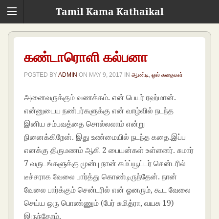
Tamil Kama Kathaikal
கண்டாரொளி கல்பனா
POSTED BY
ADMIN
ON
MAY 9, 2017
IN
ஆண்டி
,
ஓல் கதைகள்
அனைவருக்கும் வணக்கம். என் பெயர் ரஹ்மான்.
என்னுடைய நண்பர்களுக்கு என் வாழ்வில் நடந்த
இனிய சம்பவத்தை சொல்லலாம் என்று
நினைக்கிறேன். இது உண்மையில் நடந்த கதை.இப்ப
எனக்கு திருமணம் ஆகி 2 பையன்கள் உள்ளனர். சுமார்
7 வருடங்களுக்கு முன்பு நான் கம்ப்யூட்டர் சென்டரில்
டீச்சராக வேலை பார்த்து கொண்டிருந்தேன். நான்
வேலை பார்க்கும் சென்டரில் என் ஓனரும், கூட வேலை
செய்ய ஒரு பொண்ணும் (பேர் சுமித்ரா, வயசு 19)
இருந்தோம்.