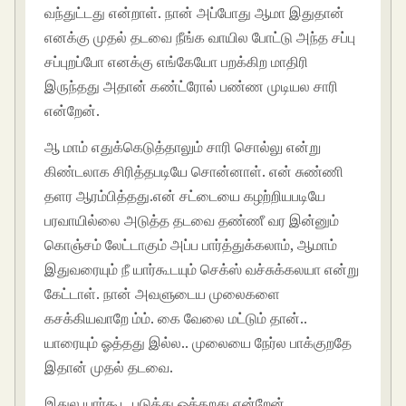
வந்துட்டது என்றாள். நான் அப்போது ஆமா இதுதான்
எனக்கு முதல் தடவை நீங்க வாயில போட்டு அந்த சப்பு
சப்புறப்போ எனக்கு எங்கேயோ பறக்கிற மாதிரி
இருந்தது அதான் கண்ட்ரோல் பண்ண முடியல சாரி
என்றேன்.
ஆ மாம் எதுக்கெடுத்தாலும் சாரி சொல்லு என்று
கிண்டலாக சிரித்தபடியே சொன்னாள். என் சுண்ணி
தளர ஆரம்பித்தது.என் சட்டையை கழற்றியபடியே
பரவாயில்லை அடுத்த தடவை தண்ணீ வர இன்னும்
கொஞ்சம் லேட்டாகும் அப்ப பார்த்துக்கலாம், ஆமாம்
இதுவரையும் நீ யார்கூடயும் செக்ஸ் வச்சுக்கலயா என்று
கேட்டாள். நான் அவளுடைய முலைகளை
கசக்கியவாறே ம்ம். கை வேலை மட்டும் தான்..
யாரையும் ஓத்தது இல்ல.. முலையை நேர்ல பாக்குறதே
இதான் முதல் தடவை.
இதுல யார்கூட படுத்து ஓக்கறது என்றேன்.