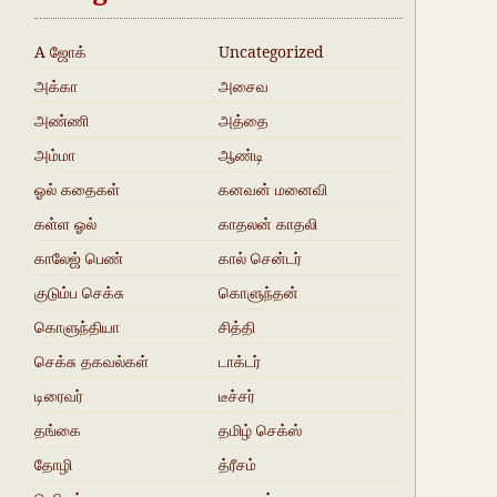
A ஜோக்
Uncategorized
அக்கா
அசைவ
நகைச்சுவை
அண்ணி
அத்தை
அம்மா
ஆண்டி
ஓல் கதைகள்
கனவன் மனைவி
கள்ள ஓல்
காதலன் காதலி
காலேஜ் பெண்
கால் சென்டர்
குடும்ப செக்சு
கொளுந்தன்
கதைகள்
கொளுந்தியா
சித்தி
செக்சு தகவல்கள்
டாக்டர்
டிரைவர்
டீச்சர்
தங்கை
தமிழ் செக்ஸ்
ஜோக்ஸ்
தோழி
த்ரீசம்