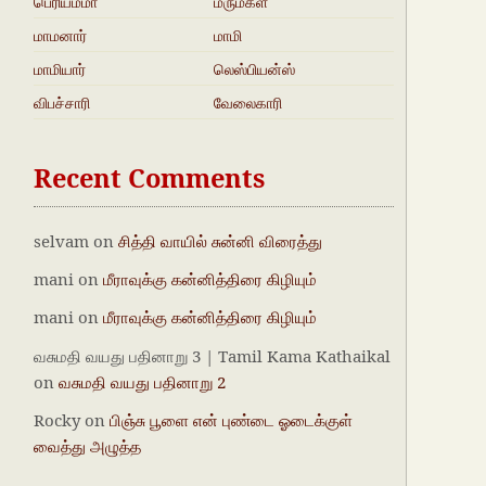
பெரியம்மா
மருமகள்
மாமனார்‍‍
மாமி
மாமியார்
லெஸ்பியன்ஸ்
விபச்சாரி
வேலைகாரி
Recent Comments
selvam
on
சித்தி வாயில் சுன்னி விரைத்து
mani
on
மீராவுக்கு கன்னித்திரை கிழியும்
mani
on
மீராவுக்கு கன்னித்திரை கிழியும்
வசுமதி வயது பதினாறு 3 | Tamil Kama Kathaikal
on
வசுமதி வயது பதினாறு 2
Rocky
on
பிஞ்சு பூளை என் புண்டை ஓடைக்குள்
வைத்து அழுத்த