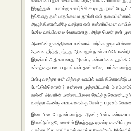
சுன்னியை தன் கைகளால் வருடினாள். சிரமமாக இருந
இழுத்துவிட எனக்கு உணர்ச்சி கூடியது. நான் மேலு
இப்போது தன் பாதங்களை தூக்கி என் தலைபின்னா
அழுத்தினாள்.கீழே வசந்தா என் சுன்னியினை வாயில
மேலே வாய்வேலை வேகமானது. அந்த பெண் தன் முல
அவளின் முகத்தினை என்னால் பார்க்க முடியவில்லை
தேனை தீர்த்திருந்தது ஆனாலும் நான் சப்பிகொண்டு
இருக்கம் அதிகமானது அவள் குண்டியினை தூக்கி கொ
உச்சத்தையடைய நான் என் தண்ணீரை பாய்ச்ச வசந்தா வ
பின்பு வசந்தா என் விந்தை வாயில் வாங்கிகொண்டு 
போட்டுக்கொண்டு என்னை முத்தமிட்டாள். ம் எம்மாம்பெ
சுன்னி அவளின் புண்டையினை தேய்த்துகொண்டிருந்
வசந்தா ஆண்டி சமயலறைக்கு சென்று பழரசம் கொண்டு
இடையிடையே நான் வசந்தா ஆண்டியின் குண்டியையும
இரண்டும் ஒரே சைசில் இருந்தது. குண்டி சைசில் ம
வசந்தா இதுமாதிரிதான் எனக்கு வேண்டும். இன்னிக்