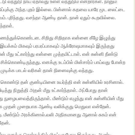
 வந்துடு நாய் ஏதாவது உள்ள வந்துடும் என்றார்கள். நானும்
ப்புக்கு அந்த புறம் இல்லை. பின்னால் கதவை யாரே மூட லைட்டை
 புரிந்தது. வசந்தா ஆண்டி தான். நான் ஏதும் கூறவில்லை.
்தாள்.
ைத்துக்கொண்டன. சிறிது சிறிதாக என்னை கீழே இழுத்து
 இயக்கம் மிகவும் பரபரப்பாகவும் ஆக்ரோஷமாகவும் இருந்தது
ீது உட்கார்ந்து என்னை முத்தமிட்டாள். என் சுன்னி நீண்டு
ிக்கொண்டிருந்தது. எனக்கு உடம்பில் மின்சார்ம் பாய்வது போன்ற
ுடிக்க பாடல் வரிகள் தான் நினைவுக்கு வந்தது.
கொண்டு தன் குண்டியினை உயர்த்தி என் சுன்னியில் உரசினால்.
ிடித்து நிறுத்தி அதன் மீது உட்கார்ந்தாள். அப்போது தான்
 நுழையவைத்திருந்தாள். மீண்டும் எழுந்து என் சுன்னியின் மீது
்க முதன் முறையாக ஆண்டி வலிக்குது மெதுவா என்றேன்.
று. மீண்டும் அரக்கினால்.வலி அதிகமானது ஆனால் சுகம் என்
தேன்.
ணர்வு எனக்கு சொர்கத்தில் மிதப்பதுபோல இருந்தது. ஆண்டி