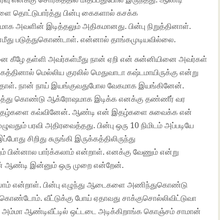
ளை தொட்டுபார்த்து பின்பு கைகளால் கசக்க
க அவளின் இடித்தலும் அதிகமானது. பின்பு நிறுத்தினாள்.
மீது படுத்துகொண்டாள். என்னால் தாங்கமுடியவில்லை.
ை கீழே தள்ளி அவர்கள்மீது நான் ஏறி என் சுன்னியினை அவர்கள்
கத்தினால் மெல்லிய குரலில் மெதுவாடா கஷ்டமாயிருக்கு என்று
்தாள். நான் நாய் இயங்குவதுபோல வேகமாக இயங்கினேன்.
டித்து கொண்டு ஆக்ரோஷமாக இடிக்க எனக்கு தண்ணீர் வர
 இதழ்களை கவ்வினேன். ஆண்டி என் இதழ்களை சுவைக்க என்
ழுவதும் பரவி அதிரவைத்தது. பின்பு ஒரு 10 நிமிடம் அப்படியே
்போது சிறிது சுருங்கி இருக்கத்திலிருந்து
் பின்னால பார்க்கலாம் என்றாள். எனக்கு வேணும் என்று
ஆண்டி இன்னும் ஒரு முறை என்றேன்.
யலாம் என்றாள். பின்பு எழுந்து ஆடைகளை அணிந்துகொண்டு
கொண்டோம். வீட்டுக்கு போய் ஏதாவது சாக்குசொல்லிவிட்டுவா
டம் அம்மா ஆண்டிவீட்டில் ஒட்டடை அடிக்கிறாங்க கொஞ்சம் சாமான்