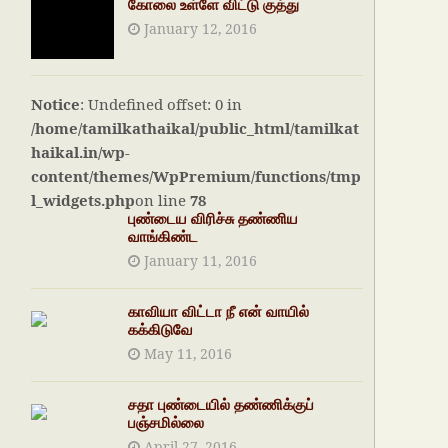
கோலை உள்ளே விட்டு குத்து
January 12, 2016
Notice
: Undefined offset: 0 in
/home/tamilkathaikal/public_html/tamilkat
haikal.in/wp-
content/themes/WpPremium/functions/tmp
l_widgets.php
on line
78
புண்டைய விரிச்சு தண்ணிய
வாங்கிண்ட
January 11, 2016
காவியா விட்டா நீ என் வாயில்
கக்கிடுவே
May 11, 2016
சதா புண்டையில் தண்ணிக்குப்
பஞ்சமில்லை
April 27, 2016