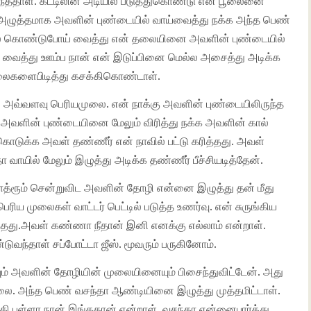
்ததாள். கட்டிலின் அடியில் படுத்துகொண்டு என் பூலைனை
ம் அழுத்தமாக அவளின் புண்டையில் வாய்வைத்து நக்க அந்த பெண்
ல் கொண்டுபோய் வைத்து என் தலையினை அவளின் புண்டையில்
் வைத்து ஊம்ப நான் என் இடுப்பினை மெல்ல அசைத்து அடிக்க
ைகளைபிடித்து கசக்கிகொண்டாள்.
 அவ்வளவு பெரியமுலை. என் நாக்கு அவளின் புண்டையிலிருந்த
 அவளின் புண்டையினை மேலும் விரித்து நக்க அவளின் கால்
டுக்க அவள் தண்ணீர் என் நாவில் பட்டு கரித்தது. அவள்
ாயில் மேலும் இழுத்து அடிக்க தண்ணீர் பீச்சியடித்தேன்.
பாத்ரூம் சென்றுவிட அவளின் தோழி என்னை இழுத்து தன் மீது
ரிய முலைகள் வாட்டர் பெட்டில் படுத்த உணர்வு. என் சுருங்கிய
தது.அவள் கண்ணா நீதான் இனி எனக்கு எல்லாம் என்றாள்.
வந்தாள் சப்போட்டா ஜீஸ். மூவரும் பருகினோம்.
் அவளின் தோழியின் முலையினையும் பிசைந்துவிட்டேன். அது
ுலை. அந்த பெண் வசந்தா ஆண்டியினை இழுத்து முத்தமிட்டாள்.
கி புள்ளா நான் இங்கதான் என்றாள். வசந்தா என்னைபார்த்து