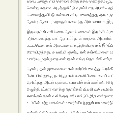
ஹல்ப் பண்னு என சொல்ல அந்த கதவ கொஞ்சம் மூடிட்டு
சென்று கதவை அடித்துவிட்டு வரும்போது ஆண்டி தடு
அணைத்துவிட்டு என்னை கட்டியணைத்தது ஒரு உருவம்.
ஆண்டி ஆடை முழுவதும் களைந்து அம்மணமாக இருந
இருவரும் பேசவில்லை. ஆனால் கைகள் இருக்கி அண
படுக்க வைத்து என்மீது படர்ந்தாள் வசந்தா. அவளின்
படபடவென என் ஆடைகளை கழற்றிவிட்டு என் இடுப்பின் ம
நேராயிருந்தது. அவளின் குண்டி என் சுன்னியினை உரச
உணர்வு முதல்முறை என்பதால் எங்கு தொடங்கி எங்கு ம
ஆண்டி தன் முலைகளை என் மார்பில் வைத்து அரக்கி
பின்பு பின்னுக்கு நகர்ந்து என் சுன்னியினை கையில் ப
தெரிந்தது அவள் புண்டை வாசலில் என் சுண்ணி சிறிது
அழுந்தி உட்கார எனக்கு தோள்கள் விலகி வலியெடுக
எனக்கும் தான் வலிக்குது சரியாயிடும் இரு என்றவா
உடம்பின் மற்ற பாகங்கள் உணர்ச்சியற்றதுபோல உணர்ந்
சுன்னிமட்டும் தான் என் உடம்பின் பாகம்போல ஒரு உ