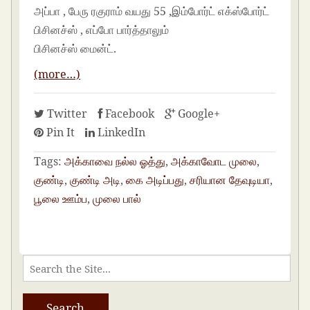
அப்பா , பேரு ரகுராம் வயது 55 ,இம்போர்ட் எக்ஸ்போர்ட்
பிசினச்ஸ் , எப்போ பார்த்தாலும்
பிசினச்ஸ் மைன்ட்.
(more…)
Twitter
Facebook
Google+
Pin It
LinkedIn
Tags:
அக்காவை நல்ல ஓத்து
,
அக்காவோட முலை
,
குண்டி
,
குண்டி அடி
,
கை அடிப்பது
,
சரியான தேவுடியா
,
பூலை ஊம்ப
,
முலை பால்