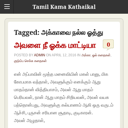
Tamil Kama Kathaikal
Tagged:
அக்காவை நல்ல ஓத்து
அவளை நீ ஓக்க மாட்டியா
0
POSTED BY
ADMIN
ON
APRIL 12, 2016
IN
அக்கா
,
ஓல் கதைகள்
,
குடும்ப செக்சு கதைகள்
என் அப்பாவின் மூத்த மனைவியின் மகள் பானு, மிக
கோபமாக வந்தாள், அவளுக்கும் எனக்கும் ஆறு
மாதம்தான் வித்தியாசம், அவள் ஆறு மாதம்
பெரியவள், நான் ஆறு மாதம் சிறியவன், அவள் வயசு
பத்தொன்பது, அவளுக்கு கல்யாணம் ஆகி ஒரு வருடம்
ஆச்சி, புருசன் சரியான சூதாடி, குடிகாரன்.
அவள் அழுதாள்,