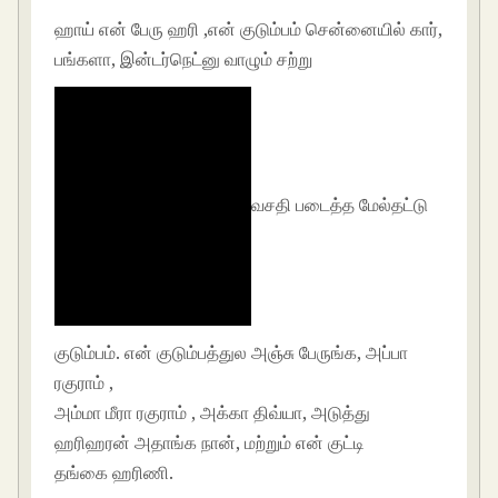
ஹாய் என் பேரு ஹரி ,என் குடும்பம் சென்னையில் கார்,
பங்களா, இன்டர்நெட்னு வாழும் சற்று
வசதி படைத்த மேல்தட்டு
குடும்பம். என் குடும்பத்துல அஞ்சு பேருங்க, அப்பா
ரகுராம் ,
அம்மா மீரா ரகுராம் , அக்கா திவ்யா, அடுத்து
ஹரிஹரன் அதாங்க நான், மற்றும் என் குட்டி
தங்கை ஹரிணி.