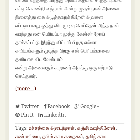
உள்ளே வந்ததை பார்த்து அவள் கதவை சாத்தி புடவை
கட்டி கொண்டு வந்தாள் அன்று முதல் நான் அவளை
நினைத்து கை அடித்தாருக்கிறேன் அவளை
எப்படியாவது ஒத்து விட முடிவு செய்தேன் அந்த நாள்
வாந்தது என் பெரியப்பா முத்து கேன்சர் நோய்
தாக்கப்பட்டு இறந்து விட்டார் பிறகு எல்லா
காரியங்களும் முடிந்த பிறகு என் பெரியம்மாவை
தனியாக விட வேன்டாம்
என்று அனைவரும் கூறானர் அதற்கு ஒரு ஏற்பாடு
செய்தனர்.
(more…)
Twitter
Facebook
Google+
Pin It
LinkedIn
Tags:
உச்சத்தை அடைந்தாள்
,
கஞ்சி ஊத்தினேன்
,
சுண்ணியை
,
தமில் காம கதைகள்
,
தமிழ் காம