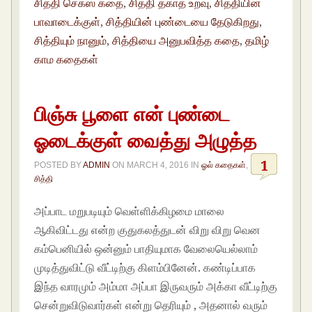
சித்தி செக்ஸ் கதை
,
சித்தி தகாத உறவு
,
சித்தியின்
பாவாடைக்குள்
,
சித்தியின் புண்டையை தேடுகிறது
,
சித்தியும் நானும்
,
சித்தியை அனுபவித்த கதை
,
தமிழ்
காம கதைகள்
பிஞ்சு பூளை என் புண்டை
ஓடைக்குள் வைத்து அழுத்த
1
POSTED BY
ADMIN
ON
MARCH 4, 2016
IN
ஓல் கதைகள்
,
சித்தி
அப்பாட மறுபடியும் வெள்ளிக்கிழமை மாலை
ஆகிவிட்டது என்ற குதுகலத்துடன் விறு விறு வென
கம்பெனியில் ஒன்னும் பாதியுமாக வேலையெல்லாம்
முடித்துவிட்டு வீட்டிற்கு கிளம்பினேன். கண்டிப்பாக
இந்த வாரமும் அம்மா அப்பா இருவரும் அக்கா வீட்டிற்கு
சென்றுவிடுவார்கள் என்று தெரியும் , அதனால் வரும்