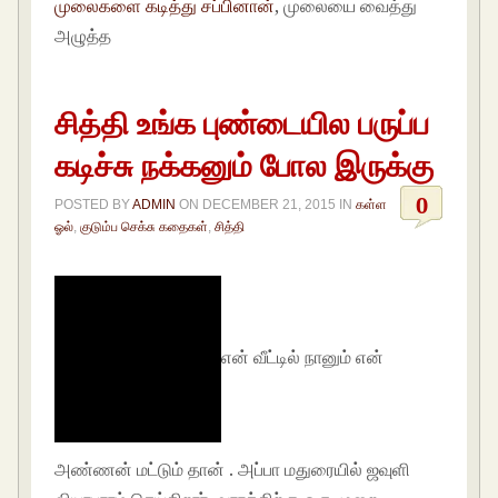
முலைகளை கடித்து சப்பினான்
, முலையை வைத்து
அழுத்த
சித்தி உங்க புண்டையில பருப்ப
கடிச்சு நக்கனும் போல இருக்கு
0
POSTED BY
ADMIN
ON
DECEMBER 21, 2015
IN
கள்ள
ஓல்
,
குடும்ப செக்சு கதைகள்
,
சித்தி
என் வீட்டில் நானும் என்
அண்ணன் மட்டும் தான் . அப்பா மதுரையில் ஜவுளி