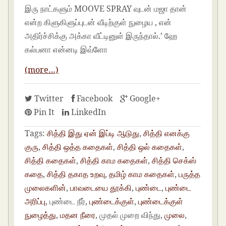
இரு நாட்களும் MOOVE SPRAY வுடன் மஜா தான்
என்ற கிளுகிளுப்புடன் வீடிற்குள் நுழைய , என்
அதிர்ச்சிக்கு அக்கா வீட்டினுள் இருந்தால்.’ ஹே
கல்பனா என்னடி இவ்ளோ
(more…)
Twitter
Facebook
Google+
Pin It
LinkedIn
Tags:
சித்தி இது ஏன் இப்டி ஆடுது
,
சித்தி எனக்கு
குரு
,
சித்தி ஒத்த கதைகள்
,
சித்தி ஒல் கதைகள்
,
சித்தி கதைகள்
,
சித்தி காம கதைகள்
,
சித்தி செக்ஸ்
கதை
,
சித்தி தகாத உறவு
,
தமிழ் காம கதைகள்
,
பருத்த
முலைகளின்
,
பாவடையை தூக்கி
,
புண்டை
,
புண்டை
அரிப்பு
, புண்டை நீர்,
புண்டைக்குள்
,
புண்டைக்குள்
நுழைத்து
,
மதன நீரை
, முதல் முறை விந்து,
முலை
,