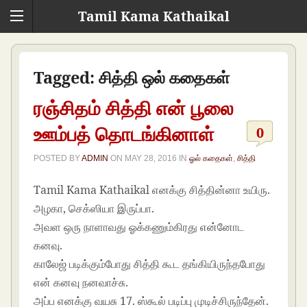
Tamil Kama Kathaikal
Tagged:
சித்தி ஒல் கதைகள்
ரஞ்சிதம் சித்தி என் பூலை
ஊம்பத் தொடங்கினாள்
0
POSTED BY
ADMIN
ON
MAY 28, 2016
IN
ஓல் கதைகள்
,
சித்தி
Tamil Kama Kathaikal எனக்கு சித்தின்னா உயிரு.
அழகா, செக்ஸியா இருப்பா.
அவள ஒரு நாளாவது ஓக்கணும்கிரது என்னோட
கனவு.
காலேஜ் படிக்கும்போது சித்தி கூட தங்கியிருந்தபோது
என் கனவு நனவாச்சு.
அப்ப எனக்கு வயசு 17. ஸ்கூல் படிப்பு முடிச்சிருந்தேன்.