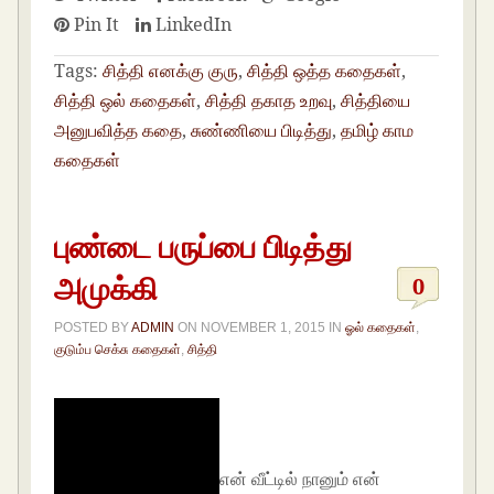
Pin It
LinkedIn
Tags:
சித்தி எனக்கு குரு
,
சித்தி ஒத்த கதைகள்
,
சித்தி ஒல் கதைகள்
,
சித்தி தகாத உறவு
,
சித்தியை
அனுபவித்த கதை
,
சுண்ணியை பிடித்து
,
தமிழ் காம
கதைகள்
புண்டை பருப்பை பிடித்து
அமுக்கி
0
POSTED BY
ADMIN
ON
NOVEMBER 1, 2015
IN
ஓல் கதைகள்
,
குடும்ப செக்சு கதைகள்
,
சித்தி
என் வீட்டில் நானும் என்