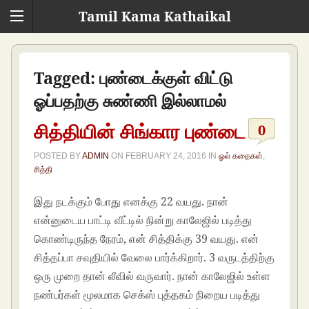
Tamil Kama Kathaikal
Tagged:
புண்டைக்குள் விட்டு
ஓப்பதற்கு சுண்ணி இல்லாமல்
சித்தியின் சிங்கார புண்டை
0
POSTED BY
ADMIN
ON
FEBRUARY 24, 2016
IN
ஓல் கதைகள்
,
சித்தி
இது நடக்கும் போது எனக்கு 22 வயது. நான்
என்னுடைய பாட்டி வீட்டில் நின்று காலேஜில் படித்து
கொண்டிருந்த நேரம், என் சித்திக்கு 39 வயது. என்
சித்தப்பா சவுதியில் வேலை பார்க்கிறார். 3 வருடத்திற்கு
ஒரு முறை தான் லீவில் வருவார். நான் காலேஜில் உள்ள
நண்பர்கள் மூலமாக செக்ஸ் புத்தகம் நிறைய படித்து