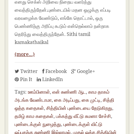
எனது செக்ஸ் அறிவை நிறைய வளர்த்து
வைத்திருந்தேன்.புண்டையில் மதன ஒழுக்கு எப்படி
வரவழைக்க வேண்டும், எங்கே தொட்டால், ஒரு
பெண்ணிற்கு அரிப்பு கூடும் என்றெல்லாம் நன்றாக
தெரிந்து வைத்திருந்தேன். Sithi tamil
kamakathaikal
(more…)
Twitter
Facebook
Google+
Pin It
LinkedIn
Tags:
ஊம்பினாள்
,
என் சுண்ணி ஆட
,
காம தாகம்
அடங்க வேண்டாமா
,
கை அடிப்பது
,
கை முட்டி
,
சித்தி
ஒத்த கதைகள்
,
சித்தியின் புண்டையை தேடுகிறது
,
தமிழ் காம கதைகள்
,
பக்கத்து வீட்டு சுமனா சேச்சி
,
புண்டைக்குள் நுழைத்து
,
புண்டைக்குள் விட்டு
ஓப்பதற்கு சுண்ணி இல்லாமல்
,
முதல் ஓத்த சித்தியின்