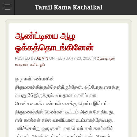
Tamil Kama Kathaikal
ஆண்ட்டியை ஆழ
ஓக்கத்தொடங்கினேன்
POSTED BY
ADMIN
ON
FEBRUARY 23, 2016
IN
ஆண்டி
,
ஓல்
கதைகள்
,
கள்ள ஓல்
ஒருநாள் நண்பனின்
திருமணத்திற்குச்சென்றிருந்தேன். அப்போது எனக்கு
வயது 26 இருக்கும். வயதான வாளிப்பான
பெண்களைக் கண்டால் எனக்கு ரொம்ப இஸ்டம்.
திருமணத்தில் பெண்கள் கூட்டம் அலை மோதியது.
என் கண்கள் நல்ல வாளிப்பான உடம்பாகத்தேடியது.
பளிச்சென்று ஒரு குண்டான பெண் என் கண்ணில்
பட்டாள். அவள் நிறம் சற்று கருப்புத்தான். ஆனால்