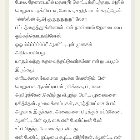
போல. தேனடையில் மதனநீர் கொட்டிக்கிடந்தது. அதில்
மெதுவாக நக்கியபடி, லேசாக, உதடுகளால் கடித்தேன்.
“ஸ்ஸ்ஸ்ஸ் ஆஅ குருருருருரு” லேசா
பிட்டத்தைத்தூக்கினாள். என் நாவினால் தேனடையை
ஓக்கத்தொடங்கினேன்.
ஓஓ ம்ம்ம்ம்ம்ம்ம்” ஆண்ட்டியுன் முனகல்
அதிகமாகியது.
யாரும் வந்து கதவைத்தட்டுவார்களோ என்று பயமும்
இருந்தது,
காரியத்தை வேகமாக முடிக்க வேண்டும். பின்
மெதுவாக ஆண்ட்டியின் ரவிக்கை, பிராவை
அவிழ்த்தேன்.தெரித்து விழுந்த பெரிய முலைகளை
ரசித்தேன். முலைக்காம்புகள், கருந்திராட்சை போல்
அழகாக இருந்தன. அவைகளை பிடித்துச் சப்பினேன்.
ஆண்ட்டியின் ஒரு கை என் பேண்ட்டின் மேல்
உப்பியிருந்த கோலைத்தடவியது.
என் பேண்ட், ஜட்டியை கழட்டி எரிந்தேன். ஆண்ட்டி என்