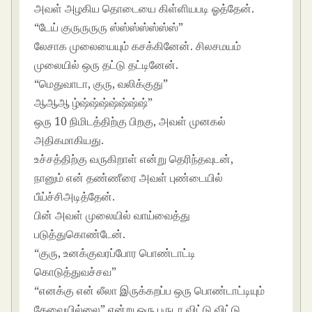
அவள் அழகிய தொடையை கிள்ளியபடி ஓத்தேன்.
“டேய் குருருருரு ஸ்ஸ்ஸ்ஸ்ஸ்ஸ்ஸ்”
லேசாக முலையையும் கசக்கினேன். சிலசமயம்
முலையில் ஒரு தட்டு தட்டினேன்.
“மெதுவாடா, குரு, வலிக்குது”
ஆஆஆ ழ்ஷ்ஷ்ஷ்ஷ்ஷ்ஷ்ஷ்”
ஒரு 10 நிமிடத்திற்கு பிறகு, அவள் முனகல்
அதிகமாகியது.
உச்சத்திற்கு வருகிறாள் என்று தெரிந்தவுடன்,
நானும் என் தண்ணீரை அவள் புண்டையில்
பீய்ச்சிஅடித்தேன்.
பின் அவள் முலையில் வாய்வைத்து
படுத்துகொண்டேன்.
“குரு, உனக்குவரப்போர பொண்டாட்டி
கொடுத்துவச்சவ”
“எனக்கு என் லீலா இருக்கறப்ப ஒரு பொண்டாட்டியும்
தேவையில்லை” என்று ஒரு புருடா விட்டு விட்டு