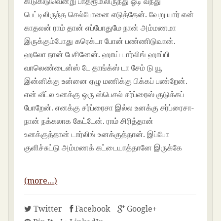
கிடுகிடுவென்று பாத்ரூமிலிருந்து ஓடி வந்து
பெட்டிலிருந்த செல்போனை எடுத்தேன். வேறு யார் என்
காதலன் ராம் தான் எப்போதுமே நான் அம்மணமா
இருக்கும்போது கரெக்டா போன் பண்ணிடுவான்.
ஹலோ நான் பேசினேன். ஹாய் டார்லிங் ஹாப்பி
வாலெண்டைன்ஸ் டே தாங்க்ஸ் டா சேம் டு யூ
இன்னிக்கு உன்னை ஏழு மணிக்கு பிக்கப் பண்றேன்.
என் வீட்ல உனக்கு ஒரு ஸ்பெசல் சர்ப்ரைஸ் குடுக்கப்
போறேன். எனக்கு சர்ப்ரைசா இல்ல உனக்கு சர்ப்ரைசா-
நான் நக்கலாக கேட்டேன். ராம் சிரித்தான்
உனக்குத்தான் டார்லிங் உனக்குத்தான். இப்போ
குளிச்சுட்டு அம்மணக் கட்டையாத்தானே இருக்கே
Tamil Sex Stories
(more…)
Twitter
Facebook
Google+