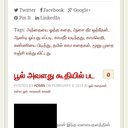
Twitter
Facebook
Google+
Pin It
LinkedIn
Tags:
அத்தையை ஓத்த கதை
,
ஆசை தீர ஒத்தேன்
,
ஆண்டி ஓப்பது எப்படி
,
காமநீர் வடிந்தது
,
காமவெறி
,
சுண்ணியை பிடித்து
,
தமில் காம கதைகள்
,
மூனு முறை
கஞ்சி வந்து விட்டது
பூல் அவளது கூதியில் பட
0
POSTED BY
ADMIN
ON
FEBRUARY 9, 2016
IN
ஓல் கதைகள்
,
கள்ள ஓல்
,
காதலன் காதலி
நான் இந்த வளையதளத்தின்