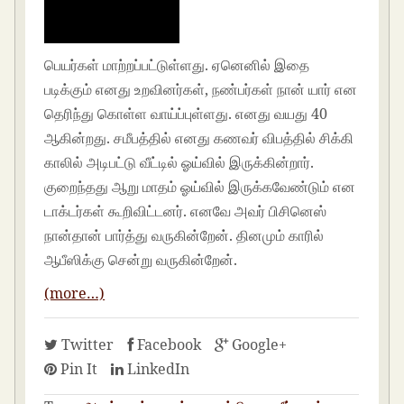
பெயர்கள் மாற்றப்பட்டுள்ளது. ஏனெனில் இதை
படிக்கும் எனது உறவினர்கள், நண்பர்கள் நான் யார் என
தெரிந்து கொள்ள வாய்ப்புள்ளது. எனது வயது 40
ஆகின்றது. சமீபத்தில் எனது கணவர் விபத்தில் சிக்கி
காலில் அடிபட்டு வீட்டில் ஓய்வில் இருக்கின்றார்.
குறைந்தது ஆறு மாதம் ஓய்வில் இருக்கவேண்டும் என
டாக்டர்கள் கூறிவிட்டனர். எனவே அவர் பிசினெஸ்
நான்தான் பார்த்து வருகின்றேன். தினமும் காரில்
ஆபீஸிக்கு சென்று வருகின்றேன்.
(more…)
Twitter
Facebook
Google+
Pin It
LinkedIn