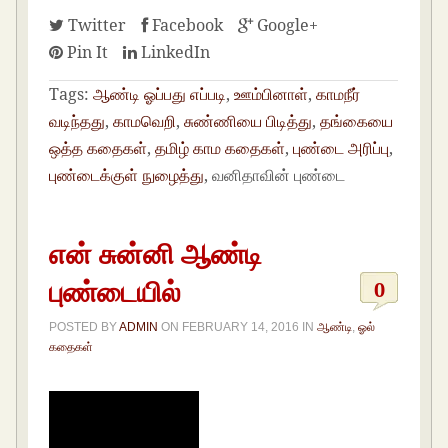
Twitter
Facebook
Google+
Pin It
LinkedIn
Tags:
ஆண்டி ஓப்பது எப்படி
,
ஊம்பினாள்
,
காமநீர்
வடிந்தது
,
காமவெறி
,
சுண்ணியை பிடித்து
,
தங்கையை
ஒத்த கதைகள்
,
தமிழ் காம கதைகள்
,
புண்டை அரிப்பு
,
புண்டைக்குள் நுழைத்து
, வனிதாவின் புண்டை
என் சுன்னி ஆண்டி
புண்டையில்
0
POSTED BY
ADMIN
ON
FEBRUARY 14, 2016
IN
ஆண்டி
,
ஓல்
கதைகள்