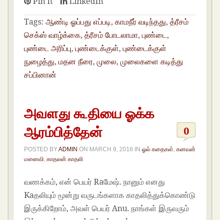
Pin It
LinkedIn
Tags:
ஆண்டி ஓப்பது எப்படி
,
காமநீர் வடிந்தது
,
த்ரீசம்
செக்ஸ் வாழ்க்கை
,
த்ரீசம் போடலாமா
,
புண்டை
,
புண்டை அரிப்பு
,
புண்டைக்குள்
,
புண்டைக்குள்
நுழைத்து
,
மதன நீரை
,
முலை
,
முலைகளை கடித்து
சப்பினான்
அவளது கூதியை ஓக்க
ஆரம்பித்தேன்
0
POSTED BY
ADMIN
ON
MARCH 9, 2016
IN
ஓல் கதைகள்
,
கனவன்
மனைவி
,
காதலன் காதலி
வணக்கம், என் பெயர் Raமேஷ். நானும் எனது
Kaதலியும் மூன்று வருடங்களாக காதலித்துக்கொண்டு
இருக்கிறோம், அவள் பெயர் Anu. நாங்கள் இருவரும்