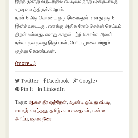
இந்த மூன்று வருடத்தில் எப்படியும் நூறு முறையாவது
உறவு வைத்திருக்கிறோம்.
நான் 6 அடி கொண்ட ஒரு இளைஞன். எனது தடி 6
இன்ச் உடையது. எனக்கு அதிக நேரம் செக்ஸ் செய்யும்
திறன் உள்ளது. எனது காதலி பற்றி சொல்ல அவள்
நல்லா தல தலநு இருப்பாள், பெரிய முலை மற்றும்
சூத்து கொண்டவள்.
(more…)
Twitter
Facebook
Google+
Pin It
LinkedIn
Tags:
ஆசை தீர ஒத்தேன்
,
ஆண்டி ஓப்பது எப்படி
,
காமநீர் வடிந்தது
,
தமிழ் காம கதைகள்
,
புண்டை
அரிப்பு
,
மதன நீரை