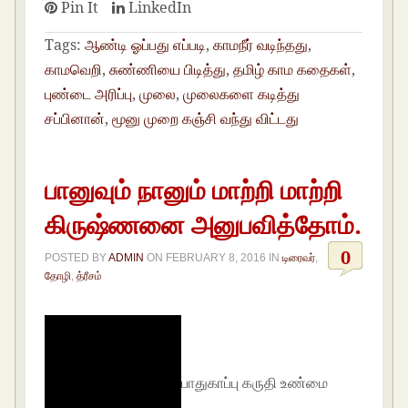
Pin It
LinkedIn
Tags:
ஆண்டி ஓப்பது எப்படி
,
காமநீர் வடிந்தது
,
காமவெறி
,
சுண்ணியை பிடித்து
,
தமிழ் காம கதைகள்
,
புண்டை அரிப்பு
,
முலை
,
முலைகளை கடித்து
சப்பினான்
,
மூனு முறை கஞ்சி வந்து விட்டது
பானுவும் நானும் மாற்றி மாற்றி
கிருஷ்ணனை அனுபவித்தோம்.
0
POSTED BY
ADMIN
ON
FEBRUARY 8, 2016
IN
டிரைவர்
,
தோழி
,
த்ரீசம்
பாதுகாப்பு கருதி உண்மை