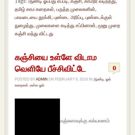
Tags:
ஆண்டி ஓப்பது எப்படி
,
கஞ்சி
,
காமநீர் வடிந்தது
,
தமிழ் காம கதைகள்
,
பருத்த முலைகளின்
,
பாவடையை தூக்கி
,
புண்டை அரிப்பு
,
புண்டைக்குள்
நுழைத்து
,
முலைகளை கடித்து சப்பினான்
,
மூனு முறை
கஞ்சி வந்து விட்டது
கஞ்சியை உள்ளே விடாம
வெளியே பீச்சிவிட்டே
0
POSTED BY
ADMIN
ON
FEBRUARY 6, 2016
IN
ஆண்டி
,
ஓல்
கதைகள்
,
கள்ள ஓல்
மஞ்சுளாவுக்கு கல்யாணம்