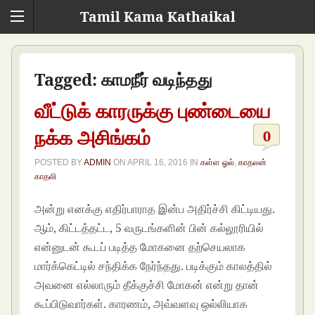
Tamil Kama Kathaikal
Tagged:
காமநீர் வடிந்தது
வீட்டுக் காரருக்கு புண்டையை
நக்க அசிங்கம்
0
POSTED BY
ADMIN
ON
APRIL 16, 2016
IN
கள்ள ஓல்
,
காதலன்
காதலி
அன்று எனக்கு எதிர்பாராத இன்ப அதிர்ச்சி கிட்டியது.
ஆம், கிட்டத்தட்ட, 5 வருடங்களின் பின் கல்லூரியில்
என்னுடன் கூடப் படித்த மோகனை தற்செயலாக
மார்க்கெட்டில் சந்திக்க நேர்ந்தது. படிக்கும் காலத்தில்
அவனை எல்லாரும் தீக்குச்சி மோகன் என்று தான்
கூப்பிடுவார்கள். காரணம், அவ்வளவு ஒல்லியாக