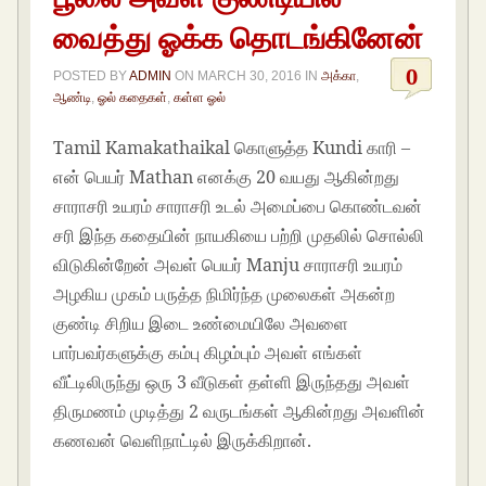
வைத்து ஓக்க தொடங்கினேன்
0
POSTED BY
ADMIN
ON
MARCH 30, 2016
IN
அக்கா
,
ஆண்டி
,
ஓல் கதைகள்
,
கள்ள ஓல்
Tamil Kamakathaikal கொளுத்த Kundi காரி –
என் பெயர் Mathan எனக்கு 20 வயது ஆகின்றது
சாராசரி உயரம் சாராசரி உடல் அமைப்பை கொண்டவன்
சரி இந்த கதையின் நாயகியை பற்றி முதலில் சொல்லி
விடுகின்றேன் அவள் பெயர் Manju சாராசரி உயரம்
அழகிய முகம் பருத்த நிமிர்ந்த முலைகள் அகன்ற
குண்டி சிறிய இடை உண்மையிலே அவளை
பார்பவர்களுக்கு கம்பு கிழம்பும் அவள் எங்கள்
வீட்டிலிருந்து ஒரு 3 வீடுகள் தள்ளி இருந்தது அவள்
திருமணம் முடித்து 2 வருடங்கள் ஆகின்றது அவளின்
கணவன் வெளிநாட்டில் இருக்கிறான்.
Tamil Sex
Stories