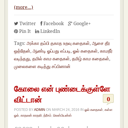
(more…)
Twitter
Facebook
Google+
Pin It
LinkedIn
Tags:
அக்கா தம்பி தகாத உறவு கதைகள்
,
ஆசை தீர
ஒத்தேன்
,
ஆண்டி ஓப்பது எப்படி
,
ஓல் கதைகள்
,
காமநீர்
வடிந்தது
,
தமில் காம கதைகள்
,
தமிழ் காம கதைகள்
,
முலைகளை கடித்து சப்பினான்
கோலை என் புண்டைக்குள்ளே
விட்டான்
0
POSTED BY
ADMIN
ON
MARCH 24, 2016
IN
ஓல் கதைகள்
,
கள்ள
ஓல்
,
காதலன் காதலி
,
த்ரீசம்
,
லெஸ்பியன்ஸ்