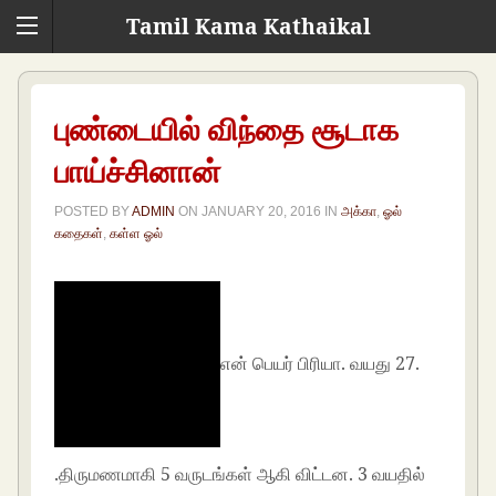
Tamil Kama Kathaikal
புண்டையில் விந்தை சூடாக
பாய்ச்சினான்
POSTED BY
ADMIN
ON
JANUARY 20, 2016
IN
அக்கா
,
ஓல்
கதைகள்
,
கள்ள ஓல்
என் பெயர் பிரியா. வயது 27.
.திருமணமாகி 5 வருடங்கள் ஆகி விட்டன. 3 வயதில்