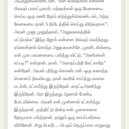
அடித்துக்கொண்டான். “என் மேலதிகாரி என்னை
மிகவும் பாராட்டினார். மற்றவர்கள் ஒரு வேலையை
செய்ய ஒரு மணி நேரம் எடுத்துக்கொண்டால், அந்த
வேலையை நான் 5 நிமிடத்தில் செய்து விடுவதாக”.
அவள் முனு முனுத்தாள், “அலுவலகத்தில்
மட்டுமல்ல”.இந்த ஜோக் என்னை மிகவும் கவர்ந்தது.
ஏனென்றால் சொந்த அனுபவமாச்சே. முரளி, கில்லாடி.
என் முக பாவனையை பார்த்து விட்டு, “அண்ணன்
எப்படி?” என்றான். நான். “அதைப்பற்றி கேட்காதே”
என்றேன். அவன் புரிந்து கொண்டான். ஒரு கணத்த
மெளனம் நிலவியது. நான் சுவரில் சாய்ந்து காலை
மடக்கி, உட்கார்ந்து இருந்தேன். நைட்டிஅணிந்து
இருந்தேன். பிரா இருந்தது ஆனால் பேண்டி
போடவில்லை. அவன் என் முன்னால் உட்கார்ந்து
இருந்தான். குத்திட்டு நின்ற என் முலைகளை
நேரடியாக பார்த்தான். நானும் ஒரு காமப்பார்வை
வீசினேன். சிறு பொறி…. பெரும் நெருப்பாக மாறுவது