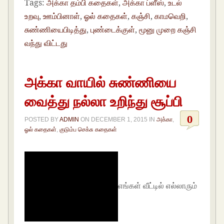
Tags:
அக்கா தம்பி கதைகள்
,
அக்கா ப்ளீஸ்
,
உடல்
உறவு
,
ஊம்பினாள்
,
ஓல் கதைகள்
,
கஞ்சி
,
காமவெறி
,
சுண்ணியைபிடித்து
,
புண்டைக்குள்
,
மூனு முறை கஞ்சி
வந்து விட்டது
அக்கா வாயில் சுண்ணியை
வைத்து நல்லா உறிந்து சூப்பி
0
POSTED BY
ADMIN
ON
DECEMBER 1, 2015
IN
அக்கா
,
ஓல் கதைகள்
,
குடும்ப செக்சு கதைகள்
எங்கள் வீட்டில் எல்லாரும்