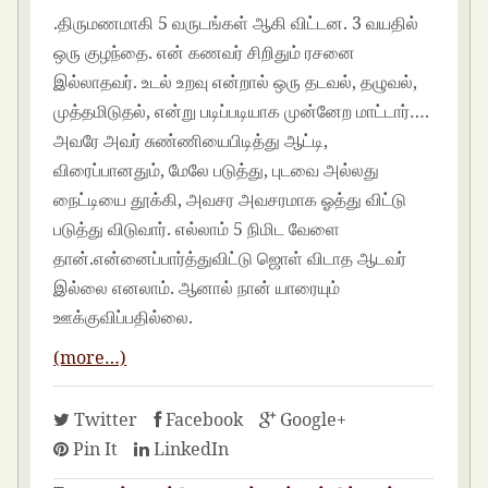
.திருமணமாகி 5 வருடங்கள் ஆகி விட்டன. 3 வயதில்
ஒரு குழந்தை. என் கணவர் சிறிதும் ரசனை
இல்லாதவர். உடல் உறவு என்றால் ஒரு தடவல், தழுவல்,
முத்தமிடுதல், என்று படிப்படியாக முன்னேற மாட்டார்….
அவரே அவர் சுண்ணியைபிடித்து ஆட்டி,
விரைப்பானதும், மேலே படுத்து, புடவை அல்லது
நைட்டியை தூக்கி, அவசர அவசரமாக ஓத்து விட்டு
படுத்து விடுவார். எல்லாம் 5 நிமிட வேளை
தான்.என்னைப்பார்த்துவிட்டு ஜொள் விடாத ஆடவர்
இல்லை எனலாம். ஆனால் நான் யாரையும்
ஊக்குவிப்பதில்லை.
(more…)
Twitter
Facebook
Google+
Pin It
LinkedIn