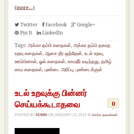
(more…)
Twitter
Facebook
Google+
Pin It
LinkedIn
Tags:
அக்கா தம்பி கதைகள்
,
அக்கா தம்பி தகாத
உறவு கதைகள்
,
ஆசை தீர ஒத்தேன்
,
உடல் உறவு
,
ஊம்பினாள்
,
ஓல் கதைகள்
,
காமநீர் வடிந்தது
,
தமிழ்
காம கதைகள்
,
புண்டை அரிப்பு
,
புண்டைக்குள்
உடல் உறவுக்கு பின்னர்
செய்யக்கூடாதவை
0
POSTED BY
ADMIN
ON
JANUARY 23, 2015
IN
செக்சு தகவல்கள்