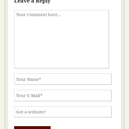
Leave a Reply
)