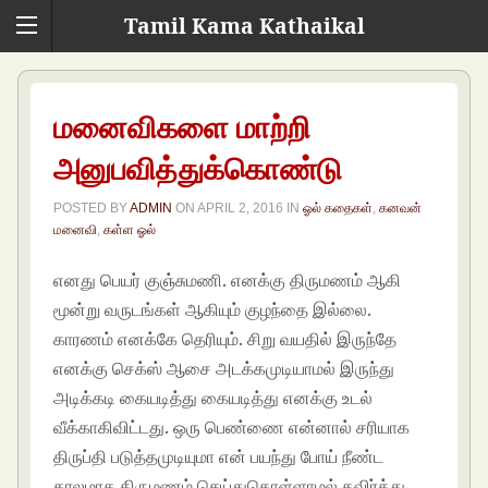
Tamil Kama Kathaikal
மனைவிகளை மாற்றி
அனுபவித்துக்கொண்டு
POSTED BY
ADMIN
ON
APRIL 2, 2016
IN
ஓல் கதைகள்
,
கனவன்
மனைவி
,
கள்ள ஓல்
எனது பெயர் குஞ்சுமணி. எனக்கு திருமணம் ஆகி
மூன்று வருடங்கள் ஆகியும் குழந்தை இல்லை.
காரணம் எனக்கே தெரியும். சிறு வயதில் இருந்தே
எனக்கு செக்ஸ் ஆசை அடக்கமுடியாமல் இருந்து
அடிக்கடி கையடித்து கையடித்து எனக்கு உடல்
வீக்காகிவிட்டது. ஒரு பெண்ணை என்னால் சரியாக
திருப்தி படுத்தமுடியுமா என் பயந்து போய் நீண்ட
காலமாக திருமணம் செய்துகொள்ளாமல் தவிர்த்து