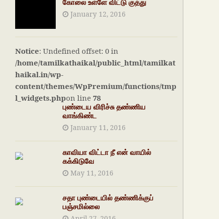
கோலை உள்ளே விட்டு குத்து
January 12, 2016
Notice
: Undefined offset: 0 in
/home/tamilkathaikal/public_html/tamilkat
haikal.in/wp-
content/themes/WpPremium/functions/tmp
l_widgets.php
on line
78
புண்டைய விரிச்சு தண்ணிய
வாங்கிண்ட
January 11, 2016
காவியா விட்டா நீ என் வாயில்
கக்கிடுவே
May 11, 2016
சதா புண்டையில் தண்ணிக்குப்
பஞ்சமில்லை
April 27, 2016