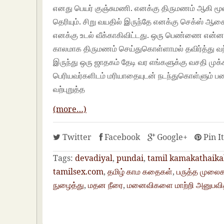
எனது பெயர் குஞ்சுமணி. எனக்கு திருமணம் ஆகி மூ
தெரியும். சிறு வயதில் இருந்தே எனக்கு செக்ஸ் ஆச
எனக்கு உடல் வீக்காகிவிட்டது. ஒரு பெண்ணை என்னால்
காலமாக திருமணம் செய்துகொள்ளாமல் தவிர்த்து வ
இருந்து ஒரு ஜாதகம் தேடி வர எங்களுக்கு வசதி 
பெரியவர்களிடம் மரியாதையுடன் நடந்துகொள்ளும் 
வற்புறுத்த
(more…)
Twitter
Facebook
Google+
Pin I
Tags:
devadiyal
,
pundai
,
tamil kamakathaika
tamilsex.com
,
தமிழ் காம கதைகள்
,
பருத்த முலை
நுழைத்து
,
மதன நீரை
,
மனைவிகளை மாற்றி அனுபவி