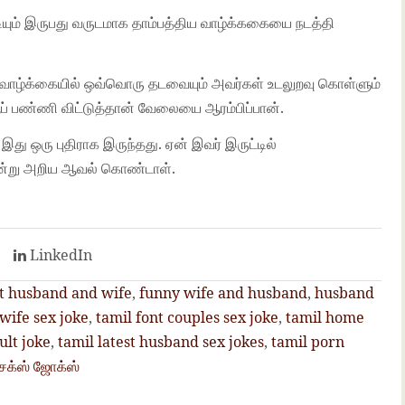
டியும் இருபது வருடமாக தாம்பத்திய வாழ்க்ககையை நடத்தி
வாழ்க்கையில் ஒவ்வொரு தடவையும் அவர்கள் உடலுறவு கொள்ளும்
ப் பண்ணி விட்டுத்தான் வேலையை ஆரம்பிப்பான்.
து ஒரு புதிராக இருந்தது. ஏன் இவர் இருட்டில்
 என்று அறிய ஆவல் கொண்டாள்.
t
LinkedIn
t husband and wife
,
funny wife and husband
,
husband
wife sex joke
,
tamil font couples sex joke
,
tamil home
ult joke
,
tamil latest husband sex jokes
,
tamil porn
செக்ஸ் ஜோக்ஸ்