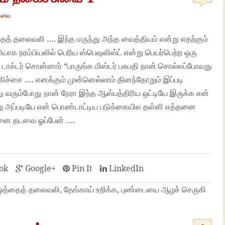
ுவை
தைத் தலைவலி …. இந்த மருந்து அந்த வைத்தியம் என்று எதற்கும்
ாக நரம்பியலில் பெரிய ஸ்பெஷலிஸ்ட் என்று பெயர்பெற்ற ஒரு
 டாக்டர் சொன்னார் “பாருங்க மிஸ்டர் பசுபதி நான் சொல்லப்போவது
்சை …. எனக்கும் முன்னெல்லாம் தினந்தோறும் இப்படி
 வரும்போது நான் நேரா இந்த ஆஸ்பத்திரிய ஒட்டியே இருக்க என்
்று அப்படியே என் பொண்டாட்டிய படுக்கையில தள்ளி எத்தனை
னை தடவை ஓப்பேன் ….
ok
Google+
Pin It
LinkedIn
 ஒத்தைத் தலைவலி, தேங்காய் உறிக்க, புண்டையை ஆழச் செருகி