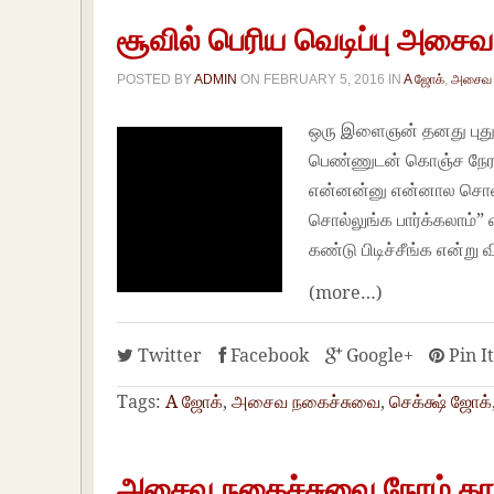
சூவில் பெரிய வெடிப்பு அசை
POSTED BY
ADMIN
ON
FEBRUARY 5, 2016
IN
A ஜோக்
,
அசைவ 
ஒரு இளைஞன் தனது புது 
பெண்ணுடன் கொஞ்ச நேரம் 
என்னன்னு என்னால சொல்ல
சொல்லுங்க பார்க்கலாம்” 
கண்டு பிடிச்சீங்க என்று 
(more…)
Twitter
Facebook
Google+
Pin I
Tags:
A ஜோக்
,
அசைவ நகைச்சுவை
,
செக்க்ஷ் ஜோக்
அசைவ நகைச்சுவை நேரம் கா