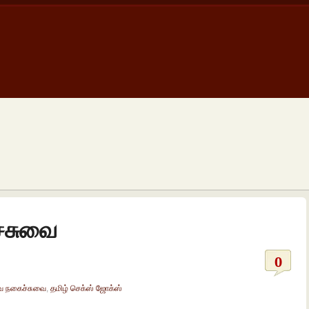
சுவை
0
 நகைச்சுவை
,
தமிழ் செக்ஸ் ஜோக்ஸ்