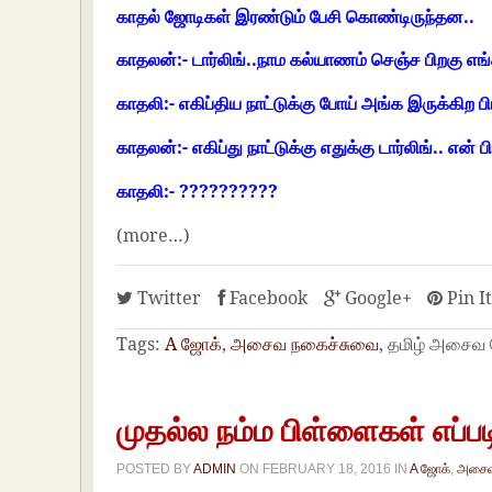
காதல் ஜோடிகள் இரண்டும் பேசி கொண்டிருந்தன..
காதலன்:- டார்லிங்..நாம கல்யாணம் செஞ்ச பிறகு எ
காதலி:- எகிப்திய நாட்டுக்கு போய் அங்க இருக்கிற ப
காதலன்:- எகிப்து நாட்டுக்கு எதுக்கு டார்லிங்.. என
காதலி:- ??????????
(more…)
Twitter
Facebook
Google+
Pin I
Tags:
A ஜோக்
,
அசைவ நகைச்சுவை
, தமிழ் அசைவ
முதல்ல நம்ம பிள்ளைகள் எப்ப
POSTED BY
ADMIN
ON
FEBRUARY 18, 2016
IN
A ஜோக்
,
அசைவ