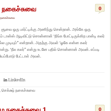
வ நகைச்சுவை
0
நகைச்சுவை
சூவை ஒரு பார்ட்டிக்கு அணிந்து சென்றான். அங்கே ஒரு
டான்ஸ் ஆடிவிட்டு சொன்னான் ‘நீங்க போட்டிருக்கிற பான்டி கலர்
 முடியும்” என்றான். அதற்கு அவள் ‘ஓகே என்ன கலர்
என்று. ‘நீல கலர்” என்று உடனே பதில் சொன்னான் அவன். எப்படி
வியப்போடு பேட்டாள் அவள்.
t
LinkedIn
, செக்க்ஷ் நகைச்சுவை
ம நகைச்சுவை 1
0