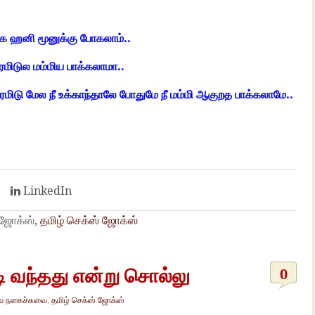
ங்க ஹனி மூனுக்கு போகலாம்..
ிரமிடுல மம்மிய பாக்கலாமா..
் பிரமிடு மேல நீ உக்காந்தாலே போதுமே நீ மம்மி ஆகுறத பாக்கலாமே..
t
LinkedIn
 ஜோக்ஸ்,
தமிழ் செக்ஸ் ஜோக்ஸ்
டி வந்தது என்று சொல்லு
0
 நகைச்சுவை
,
தமிழ் செக்ஸ் ஜோக்ஸ்