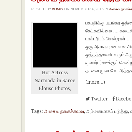
POSTED BY
ADMIN
ON
NOVEMBER 4, 2015
IN
அசைவ நகைச்ச
பசுபதிக்கு பயங்கர ஒத்
கேட்கவில்லை …. கடைசிய
டாக்டரிடம் சென்றான் ….
ஒரு அசாதாரணமான சிகிச
ஒத்தத்தலவலி வரும் அது
குவார்டர்ஸுக்குச் சென
தடவை முடியுமோ அத்த
Hot Actress
Narmada in Saree
(more…)
Blouse Photos,
Twitter
Facebo
Tags:
அசைவ நகைச்சுவை
, அம்மணமாகப் படுத்து,