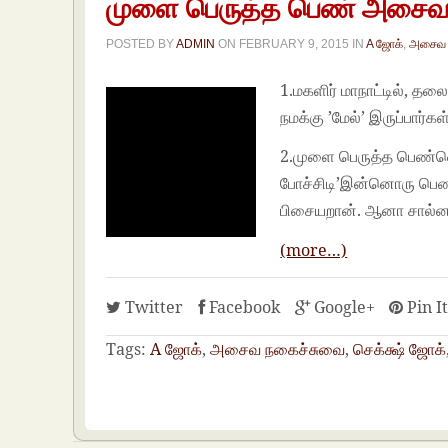
முளை பெருத்த பெண் அசைவ
POSTED BY
ADMIN
ON
FEBRUARY 9, 2015
IN
A ஜோக்
,
அசைவ 
1.மகளிர் மாநாட்டில், த
நமக்கு ’மேல்’ இருப்பார்கள்
2.முளை பெருத்த பெண்ணொ
போச்சிடி’இன்னொரு பெண்:
பிசையறான். ஆனா சால்னா
(more…)
Twitter
Facebook
Google+
Pin I
Tags:
A ஜோக்
,
அசைவ நகைச்சுவை
,
செக்க்ஷ் ஜோக்