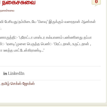
 நகைச்சுவை
0
நகைச்சுவை
லைவி பேசியது:நம்மிடையே ’பிளவு’ இருக்கும் வரைதான் ஆண்கள்
.
ருத்தி:- ‘புரோட்டா மாஸ்டர கல்யாணம் பண்ணினது தப்பா
- ‘ஏனடி’முளை பெருத்த பெண்:- ‘பிரட்டறான், உருட்டறான் ,
 ஊத்த மாட்டேன்கிராண்டி..’
t
LinkedIn
,
தமிழ் செக்ஸ் ஜோக்ஸ்