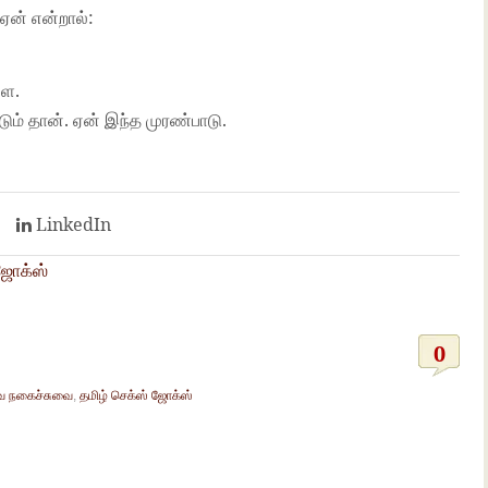
 ஏன் என்றால்:
ளை.
ம் தான். ஏன் இந்த முரண்பாடு.
t
LinkedIn
 ஜோக்ஸ்
0
 நகைச்சுவை
,
தமிழ் செக்ஸ் ஜோக்ஸ்