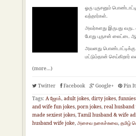
ஓரு புருசனும் பொண்டாட்
வந்தார்கள்.
அவர்களது இருபது வருட 
போது புருசன் லைட்டை ஆ
அவனது பொண்டாட்டிக்கு இ
மட்டும்தான் செய்கிறார்
(more…)
Twitter
Facebook
Google+
Pin I
Tags:
A ஜோக்
,
adult jokes
,
dirty jokes
,
funnies
and wife fun jokes
,
porn jokes
,
real husband 
made sexiest jokes
,
Tamil husband & wife ad
husband wife joke
,
அசைவ நகைச்சுவை
,
தமிழ் 