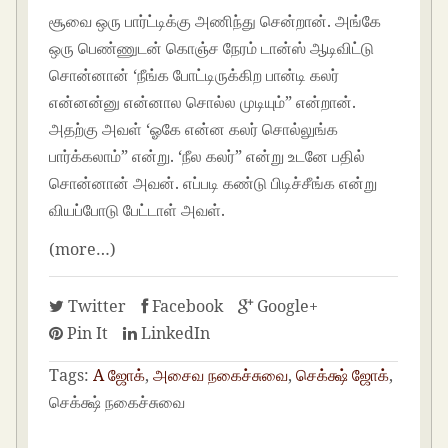
சூவை ஒரு பார்ட்டிக்கு அணிந்து சென்றான். அங்கே
ஒரு பெண்ணுடன் கொஞ்ச நேரம் டான்ஸ் ஆடிவிட்டு
சொன்னான் ‘நீங்க போட்டிருக்கிற பான்டி கலர்
என்னன்னு என்னால சொல்ல முடியும்” என்றான்.
அதற்கு அவள் ‘ஓகே என்ன கலர் சொல்லுங்க
பார்க்கலாம்” என்று. ‘நீல கலர்” என்று உடனே பதில்
சொன்னான் அவன். எப்படி கண்டு பிடிச்சீங்க என்று
வியப்போடு பேட்டாள் அவள்.
(more…)
Twitter
Facebook
Google+
Pin It
LinkedIn
Tags:
A ஜோக்
,
அசைவ நகைச்சுவை
,
செக்க்ஷ் ஜோக்
,
செக்க்ஷ் நகைச்சுவை