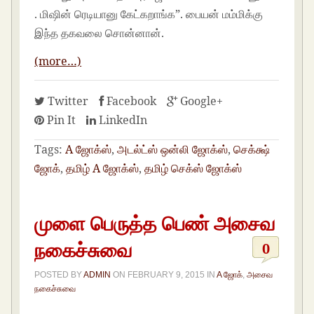
. மிஷின் ரெடியானு கேட்கறாங்க”. பையன் மம்மிக்கு
இந்த தகவலை சொன்னான்.
(more…)
Twitter
Facebook
Google+
Pin It
LinkedIn
Tags:
A ஜோக்ஸ்
,
அடல்ட்ஸ் ஒன்லி ஜோக்ஸ்
,
செக்க்ஷ்
ஜோக்
,
தமிழ் A ஜோக்ஸ்
,
தமிழ் செக்ஸ் ஜோக்ஸ்
முளை பெருத்த பெண் அசைவ
நகைச்சுவை
0
POSTED BY
ADMIN
ON
FEBRUARY 9, 2015
IN
A ஜோக்
,
அசைவ
நகைச்சுவை