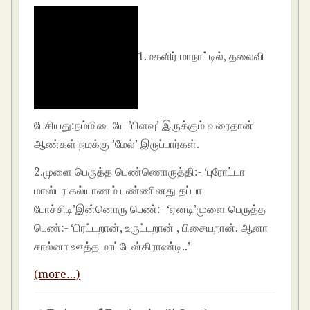
1.மகளிர் மாநாட்டில், தலைவி
பேசியது:நம்மிடையே ’பிளவு’ இருக்கும் வரைதான்
ஆண்கள் நமக்கு ’மேல்’ இருப்பார்கள்.
2.முளை பெருத்த பெண்ணொருத்தி:- ‘புரோட்டா
மாஸ்டர கல்யாணம் பண்ணினது தப்பா
போச்சிடி’இன்னொரு பெண்:- ‘ஏனடி’முளை பெருத்த
பெண்:- ‘பிரட்டறான், உருட்டறான் , பிசையறான். ஆனா
சால்னா ஊத்த மாட்டேன்கிராண்டி..’
(more…)