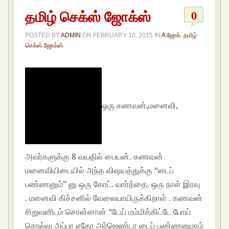
தமிழ் செக்ஸ் ஜோக்ஸ்
0
POSTED BY
ADMIN
ON
FEBRUARY 10, 2015
IN
A ஜோக்
,
தமிழ்
செக்ஸ் ஜோக்ஸ்
ஒரு கணவன்,மனைவி,
அவர்களுக்கு 8 வயதில் பையன். கணவன்
மனைவியிடையில் அந்த விஷயத்துக்கு “டைப்
பண்ணனும்” னு ஒரு கோட். வார்த்தை. ஒரு நாள் இரவு
. மனைவி கிச்சனில் வேலையாயிருக்கிறாள் . கணவன்
சிறுவனிடம் சொன்னான் “டேய் மம்மிக்கிட்டே போய்
சொல்லு அப்பா எதோ அர்ஜெண்டா டைப் பண்ணனுமாம்