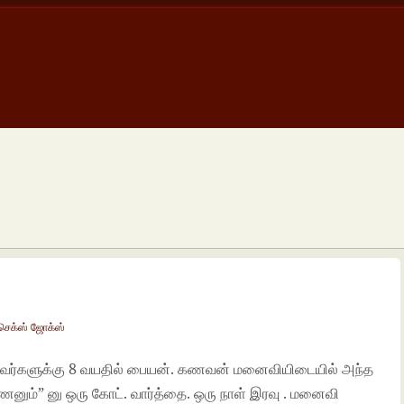
 செக்ஸ் ஜோக்ஸ்
ர்களுக்கு 8 வயதில் பையன். கணவன் மனைவியிடையில் அந்த
ணனும்” னு ஒரு கோட். வார்த்தை. ஒரு நாள் இரவு . மனைவி