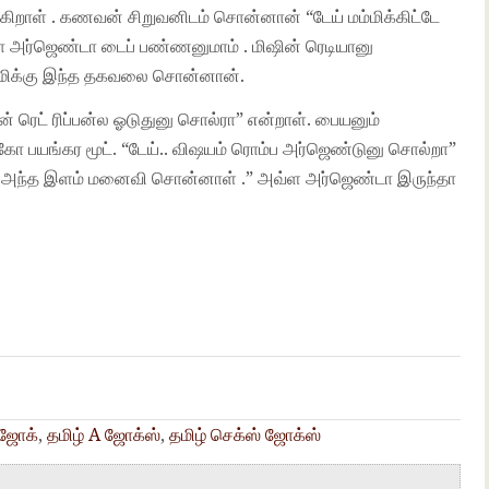
கிறாள் . கணவன் சிறுவனிடம் சொன்னான் “டேய் மம்மிக்கிட்டே
 அர்ஜெண்டா டைப் பண்ணனுமாம் . மிஷின் ரெடியானு
ம்மிக்கு இந்த தகவலை சொன்னான்.
் ரெட் ரிப்பன்ல ஓடுதுனு சொல்ரா” என்றாள். பையனும்
பயங்கர மூட். “டேய்.. விஷயம் ரொம்ப அர்ஜெண்டுனு சொல்றா”
் அந்த இளம் மனைவி சொன்னாள் .” அவ்ள அர்ஜெண்டா இருந்தா
 ஜோக்
,
தமிழ் A ஜோக்ஸ்
,
தமிழ் செக்ஸ் ஜோக்ஸ்