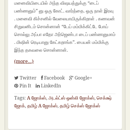
மனைவியிடையில் அந்த விஷயத்துக்கு “டைப்
பண்ணனும்” னு ஒரு கோட். வார்த்தை. ஒரு நாள் இரவு
. மனைவி கிச்சனில் வேலையாயிருக்கிறாள் . கணவன்
சிறுவனிடம் சொன்னான் “டேய் மம்மிக்கிட்டே போய்
சொல்லு அப்பா எதோ அர்ஜெண்டா டைப் பண்ணனுமாம்
. மிஷின் ரெடியானு கேட்கறாங்க”. பையன் மம்மிக்கு
இந்த தகவலை சொன்னான்.
(more…)
Twitter
Facebook
Google+
Pin It
LinkedIn
Tags:
A ஜோக்ஸ்
,
அடல்ட்ஸ் ஒன்லி ஜோக்ஸ்
,
செக்க்ஷ்
ஜோக்
,
தமிழ் A ஜோக்ஸ்
,
தமிழ் செக்ஸ் ஜோக்ஸ்