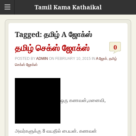
Tamil Kama Kathaikal
Tagged:
தமிழ் A ஜோக்ஸ்
தமிழ் செக்ஸ் ஜோக்ஸ்
0
POSTED BY
ADMIN
ON
FEBRUARY 10, 2015
IN
A ஜோக்
,
தமிழ்
செக்ஸ் ஜோக்ஸ்
ஒரு கணவன்,மனைவி,
அவர்களுக்கு 8 வயதில் பையன். கணவன்