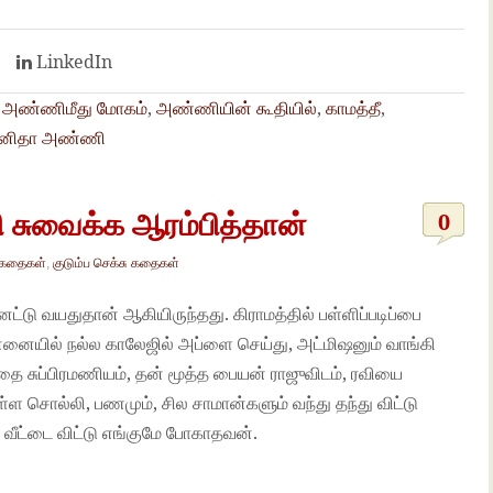
t
LinkedIn
,
அண்ணிமீது மோகம்
,
அண்ணியின் கூதியில்
,
காமத்தீ
,
னிதா அண்ணி
 சுவைக்க ஆரம்பித்தான்
0
 கதைகள்
,
குடும்ப செக்சு கதைகள்
ட்டு வயதுதான் ஆகியிருந்தது. கிராமத்தில் பள்ளிப்படிப்பை
்னையில் நல்ல காலேஜில் அப்ளை செய்து, அட்மிஷனும் வாங்கி
ை சுப்பிரமணியம், தன் மூத்த பையன் ராஜுவிடம், ரவியை
ள்ள சொல்லி, பணமும், சில சாமான்களும் வந்து தந்து விட்டு
் வீட்டை விட்டு எங்குமே போகாதவன்.