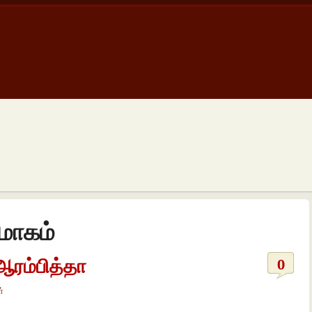
மோகம்
ஆரம்பித்தா
0
்