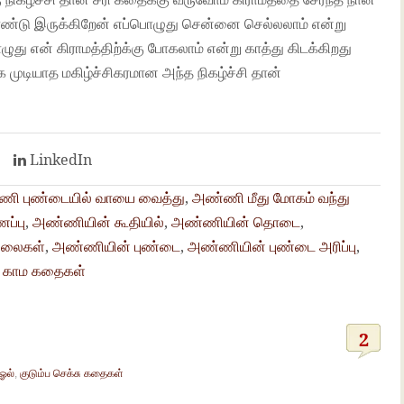
கொண்டு இருக்கிறேன் எப்பொழுது சென்னை செல்லலாம் என்று
ு என் கிராமத்திற்க்கு போகலாம் என்று காத்து கிடக்கிறது
 முடியாத மகிழ்ச்சிகரமான அந்த நிகழ்ச்சி தான்
t
LinkedIn
ி புண்டையில் வாயை வைத்து
,
அண்ணி மீது மோகம் வந்து
ப்பு
,
அண்ணியின் கூதியில்
,
அண்ணியின் தொடை
,
ுலைகள்
,
அண்ணியின் புண்டை
,
அண்ணியின் புண்டை அரிப்பு
,
் காம கதைகள்
2
ஓல்
,
குடும்ப செக்சு கதைகள்