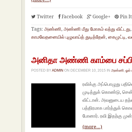
Twitter
Facebook
Google+
Pin I
Tags:
அண்ணி
,
அண்ணி மீது மோகம் வந்து விட்டது
காமவேதனையில் புழுவாய்த் துடித்தேன்
,
கைமுட்டி
,
வ
அனிதா அண்ணி காம்பை சப்பி
POSTED BY
ADMIN
ON
DECEMBER 10, 2015
IN
அண்ணி
,
ஓல்
ரவிக்கு அப்பொழுது பதினெ
முடித்துக் கொண்டு, சென
விட்டான். அவனுடைய தந்த
பத்திரமாக பார்த்துக் கொ
போனார். ரவி இதற்கு முன
(more…)