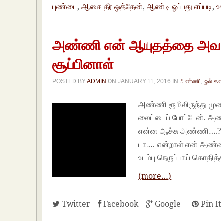
புண்டை
,
ஆசை தீர ஒத்தேன்
,
ஆண்டி ஓப்பது எப்படி
,
ஊ
அண்ணி என் ஆயுதத்தை அவ வாய
சூப்பினாள்
POSTED BY
ADMIN
ON
JANUARY 11, 2016
IN
அண்ணி
,
ஓல் க
அண்ணி ரூமிலிருந்து முனக
லைட்டைப் போட்டேன். அண்
என்ன ஆச்சு அண்ணி….? ஏன
டா…. என்றாள் என் அண்ண
உடம்பு நெருப்பாய் கொதித
(more…)
Twitter
Facebook
Google+
Pin I