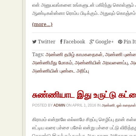
என் அனுபவங்களை உங்களுடன் பகிர்ந்து கொள்ளும்
ஆண்டிகள்ன்னா ரொம்ப பிடிக்கும். அதுவும் கொஞ்ச
(more…)
Twitter
Facebook
Google+
Pin I
Tags:
அண்ணி தமிழ் காமகதைகள்
,
அண்ணி புண்ட
அண்ணிமீது மோகம்
,
அண்ணியின் அரவணைப்பு
,
அண
அண்ணியின் புண்டை அரிப்பு
சுண்ணியாட இது உருட்டு கட்ட
POSTED BY
ADMIN
ON
APRIL 1, 2016
IN
அண்ணி
,
ஓல் கதைகள
கிராமம் என்றாலே எல்லாமே சிறப்பு செழிப்பு தான் க
எட்டிய வரை பச்சை பசேல் என்று பச்சை பட்டு விரித்த
கொண்டு இருக்கும் நமக்கு அது காண அறிதான ஒரு நி