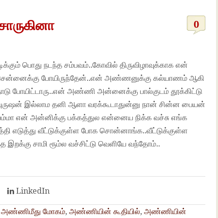
சொருகினா
0
டிக்கும் பொது நடந்த சம்பவம்..கோவில் திருவிழாவுக்காக என்
கு சென்னைக்கு போயிருந்தேன்..என் அண்ணனுக்கு கல்யாணம் ஆகி
டு போயிட்டாரு..என் அண்ணி அன்னைக்கு பால்குடம் தூக்கிட்டு
து புருஷன் இல்லாம தனி ஆளா வரக்கூடாதுன்னு நான் சின்ன பையன்
ம்மா என் அன்னிக்கு பக்கத்துல என்னைய நிக்க வச்சு எங்க
்தி எடுத்து வீட்டுக்குள்ள போக சொன்னாங்க..வீட்டுக்குள்ள
த்த இறக்கு சாமி ரூம்ல வச்சிட்டு வெளியே வந்தோம்..
t
LinkedIn
,
அண்ணிமீது மோகம்
,
அண்ணியின் கூதியில்
,
அண்ணியின்