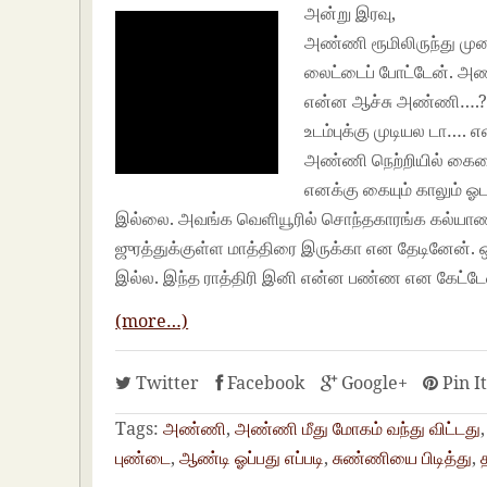
அன்று இரவு,
அண்ணி ரூமிலிருந்து முனக
லைட்டைப் போட்டேன். அண்
என்ன ஆச்சு அண்ணி….? ஏ
உடம்புக்கு முடியல டா….
அண்ணி நெற்றியில் கையை 
எனக்கு கையும் காலும் ஓ
இல்லை. அவங்க வெளியூரில் சொந்தகாரங்க கல்யாணத்
ஜுரத்துக்குள்ள மாத்திரை இருக்கா என தேடினேன்.
இல்ல. இந்த ராத்திரி இனி என்ன பண்ண என கேட்டே
(more…)
Twitter
Facebook
Google+
Pin I
Tags:
அண்ணி
,
அண்ணி மீது மோகம் வந்து விட்டது
புண்டை
,
ஆண்டி ஓப்பது எப்படி
,
சுண்ணியை பிடித்து
,