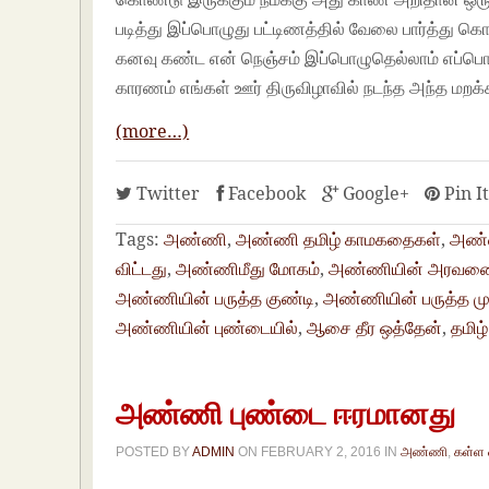
படித்து இப்பொழுது பட்டிணத்தில் வேலை பார்த்து 
கனவு கண்ட என் நெஞ்சம் இப்பொழுதெல்லாம் எப்பொழுத
காரணம் எங்கள் ஊர் திருவிழாவில் நடந்த அந்த மறக்க
(more…)
Twitter
Facebook
Google+
Pin I
Tags:
அண்ணி
,
அண்ணி தமிழ் காமகதைகள்
,
அண்ண
விட்டது
,
அண்ணிமீது மோகம்
,
அண்ணியின் அரவணை
அண்ணியின் பருத்த குண்டி
,
அண்ணியின் பருத்த ம
அண்ணியின் புண்டையில்
,
ஆசை தீர ஒத்தேன்
,
தமிழ
அண்ணி புண்டை ஈரமானது
POSTED BY
ADMIN
ON
FEBRUARY 2, 2016
IN
அண்ணி
,
கள்ள 