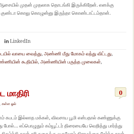
 ஆசையில் முதன் முதலாக தொடங்கி இருக்கிறேன். எனக்கு
ம் குண்டா கொலு கொழுன்னு இருந்தா கொண்டாட்டம்தான்.
t
LinkedIn
ையில் வாயை வைத்து
,
அண்ணி மீது மோகம் வந்து விட்டது
,
்ணியின் கூதியில்
,
அண்ணியின் பருத்த முலைகள்
,
ை மாதிரி
0
்
,
கள்ள ஓல்
ள்ளம் கபடம் இல்லாத மக்கள், விவசாய பூமி என்பதால் கண்ணுக்கு
து போல்… எப்பொழுதும் கம்யூட்டர் திரையையே வெறித்து பார்த்து
கழ்ச்சி தான் சரி கதைக்கு வருவோம் கிராமத்தை சேர்ந்த நான்