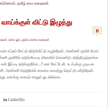
ம்பினாள்
,
தமிழ் காம கதைகள்
்க்குள் விட்டு இழுத்து
0
தைகள்
,
கள்ள ஓல்
,
குடும்ப செக்சு கதைகள்
ல் சப்தம் கேட்டு திடுக்கிட்டு எழுந்தேன். அண்ணி ரூமில் போய்
ணி குளிரில் நடுங்கியபடி வினவிக் கொண்டு படுத்திருந்தாங்க.
் இப்படி நடுங்குறீங்க…? என கேட்டேன். உடம்புக்கு முடியல
ி. அண்ணி நெற்றியில் கையை வைத்து தொட்டு பார்த்தேன்.
்தது. எனக்கு கையும் காலும் ஓடவில்லை.
t
LinkedIn