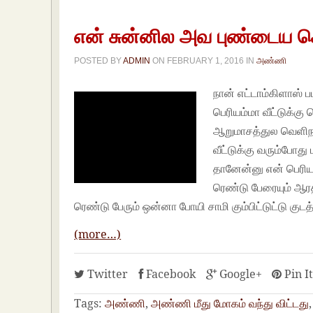
என் சுன்னில அவ புண்டைய 
POSTED BY
ADMIN
ON
FEBRUARY 1, 2016
IN
அண்ணி
நான் எட்டாம்கிளாஸ் ப
பெரியம்மா வீட்டுக்
ஆறுமாசத்துல வெளிநா
வீட்டுக்கு வரும்போ
தானேன்னு என் பெரிய
ரெண்டு பேரையும் ஆரத
ரெண்டு பேரும் ஒன்னா போயி சாமி கும்பிட்டுட்டு குட
(more…)
Twitter
Facebook
Google+
Pin I
Tags:
அண்ணி
,
அண்ணி மீது மோகம் வந்து விட்டது