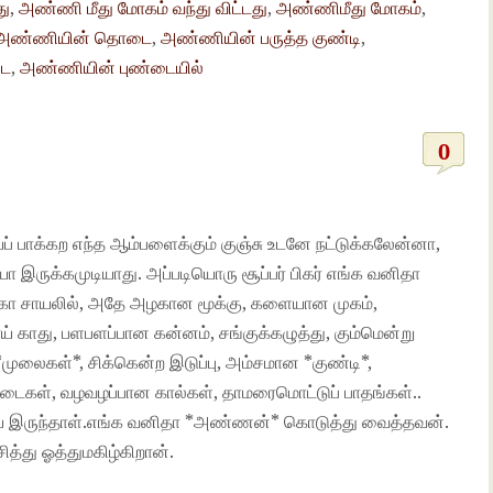
து
,
அண்ணி மீது மோகம் வந்து விட்டது
,
அண்ணிமீது மோகம்
,
அண்ணியின் தொடை
,
அண்ணியின் பருத்த குண்டி
,
டை
,
அண்ணியின் புண்டையில்
0
பாக்கற எந்த ஆம்பளைக்கும் குஞ்சு உடனே நட்டுக்கலேன்னா,
 இருக்கமுடியாது. அப்படியொரு சூப்பர் பிகர் எங்க வனிதா
ா சாயலில், அதே அழகான மூக்கு, களையான முகம்,
் காது, பளபளப்பான கன்னம், சங்குக்கழுத்து, கும்மென்று
் *முலைகள்*, சிக்கென்ற இடுப்பு, அம்சமான *குண்டி*,
கள், வழவழப்பான கால்கள், தாமரைமொட்டுப் பாதங்கள்..
ாய் இருந்தாள்.எங்க வனிதா *அண்ணன்* கொடுத்து வைத்தவன்.
து ஓத்துமகிழ்கிறான்.