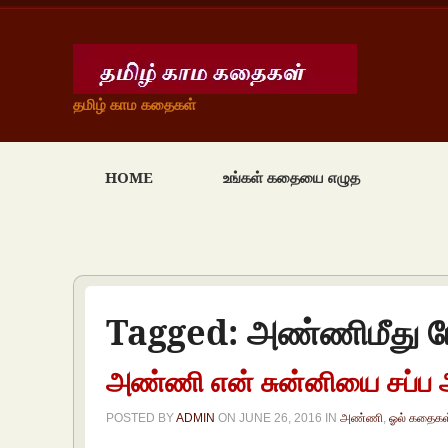
தமிழ் காம கதைகள்
HOME
உங்கள் கதையை எழுத
Tagged:
அண்ணிமீது 
அண்ணி என் சுன்னியை சப்ப 
POSTED BY
ADMIN
ON
JUNE 26, 2016
IN
அண்ணி
,
ஓல் கதைகள