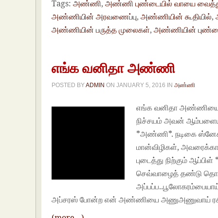
Tags:
அண்ணி
,
அண்ணி புண்டையில் வாயை வைத்
அண்ணியின் அரவணைப்பு
,
அண்ணியின் கூதியில்
,
அண்ணியின் பருத்த முலைகள்
,
அண்ணியின் புண்
எங்க வனிதா அண்ணி
POSTED BY
ADMIN
ON
JANUARY 5, 2016
IN
அண்ணி
எங்க வனிதா அண்ணியைப் 
நிச்சயம் அவன் ஆம்பளையா
*அண்ணி*. நடிகை ஸ்னேக
மான்விழிகள், அவரைக்காய
புடைத்து நிற்கும் ஆப்பிள
செவ்வாழைத் தண்டு தொடை
அப்பப்ப..பூலோகரம்பைய
அப்சரஸ் போன்ற என் அண்ணியை அணுஅணுவாய் ரசித்
(more…)