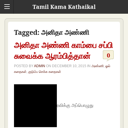
Tamil Kama Kathaikal
Tagged:
அனிதா அண்ணி
அனிதா அண்ணி காம்பை சப்பி
சுவைக்க ஆரம்பித்தான்
0
POSTED BY
ADMIN
ON
DECEMBER 10, 2015
IN
அண்ணி
,
ஓல்
கதைகள்
,
குடும்ப செக்சு கதைகள்
ரவிக்கு அப்பொழுது