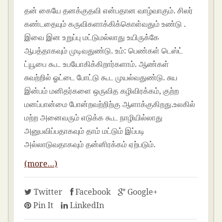
தன் கையே தனக்குதவி என்பதான வாழ்வாகும். சிலர்
கண்டதையும் கருவிகளாக்கிக்கொள்வதும் உண்டு .
இவை இன உறுப்பு மட்டுமல்லாது உயிருக்கே
ஆபத்தாகவும் முடிவதுண்டு. உம்: பெண்கள் டெஸ்ட்
ட்யூபை கூட உபயோகிக்கிறார்களாம். ஆண்கள்
சுவற்றில் ஓட்டை போட்டு கூட முயல்வதுண்டு. சுய
இன்பம் மனிதர்களை ஒருவித கழிவிரக்கம், குற்ற
மனப்பான்மை போன்றவற்றிற்கு ஆளாக்குகிறது.உலகில்
மற்ற அனைவரும் எடுக்க கூட நாழியில்லாது
அனுபவிப்பதாகவும் தாம் மட்டும் இப்படி
அல்லாடுவதாகவும் தன்னிரக்கம் ஏற்படும்.
(more…)
Twitter
Facebook
Google+
Pin It
LinkedIn