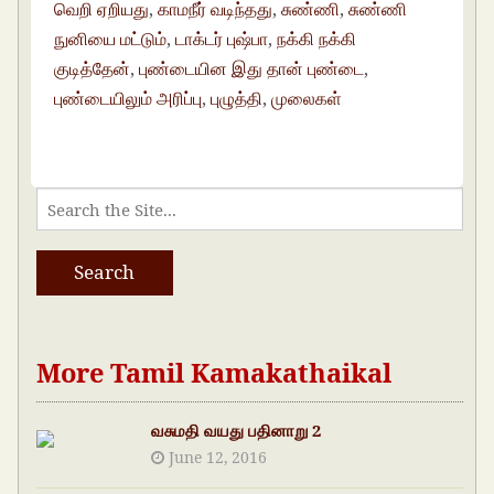
வெறி ஏறியது
,
காமநீர் வடிந்தது
,
சுண்ணி
,
சுண்ணி
நுனியை மட்டும்
,
டாக்டர் புஷ்பா
,
நக்கி நக்கி
குடித்தேன்
,
புண்டையின இது தான் புண்டை
,
புண்டையிலும் அரிப்பு
,
புழுத்தி
,
முலைகள்
More Tamil Kamakathaikal
வசுமதி வயது பதினாறு 2
June 12, 2016