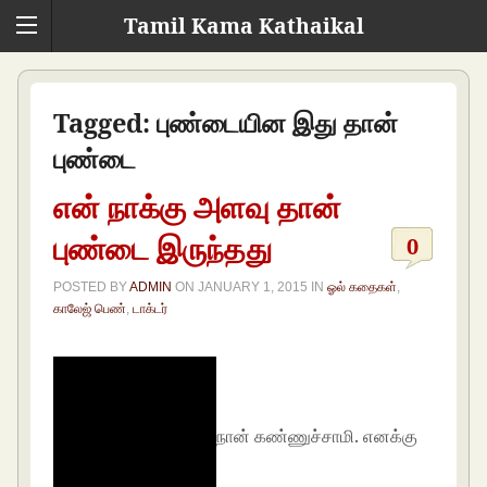
Tamil Kama Kathaikal
Tagged:
புண்டையின இது தான்
புண்டை
என் நாக்கு அளவு தான்
புண்டை இருந்தது
0
POSTED BY
ADMIN
ON
JANUARY 1, 2015
IN
ஓல் கதைகள்
,
காலேஜ் பெண்
,
டாக்டர்
நான் கண்ணுச்சாமி. எனக்கு