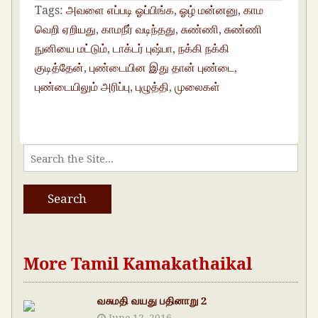
Tags:
அவளை எப்படி ஓப்பிங்க
,
ஓழ் மன்னனு
,
காம
வெறி ஏறியது
,
காமநீர் வடிந்தது
,
சுண்ணி
,
சுண்ணி
நுனியை மட்டும்
,
டாக்டர் புஷ்பா
,
நக்கி நக்கி
குடித்தேன்
,
புண்டையின இது தான் புண்டை
,
புண்டையிலும் அரிப்பு
,
புழுத்தி
,
முலைகள்
More Tamil Kamakathaikal
வசுமதி வயது பதினாறு 2
June 12, 2016